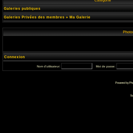
Catégorie
Galeries publiques
Galeries Privées des membres
»
Ma Galerie
Photo
Connexion
Nom d'utilisateur:
Mot de passe:
Powered by Pho
Th