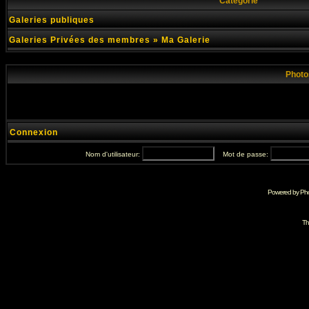
Catégorie
Galeries publiques
Galeries Privées des membres
»
Ma Galerie
Photo
Connexion
Nom d'utilisateur:
Mot de passe:
Powered by Pho
Th