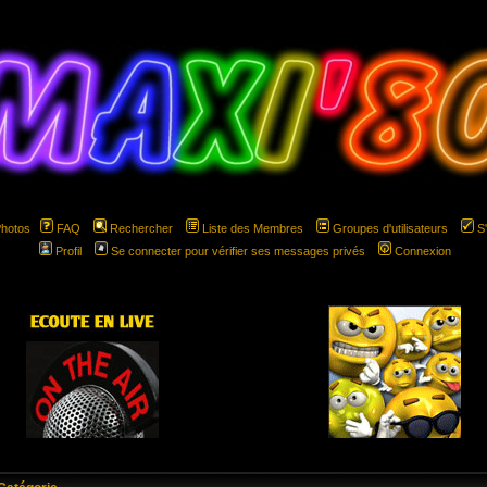
Photos
FAQ
Rechercher
Liste des Membres
Groupes d'utilisateurs
S
Profil
Se connecter pour vérifier ses messages privés
Connexion
hspace="5" hspace="5"