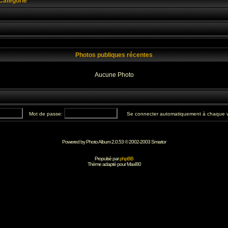
Catégorie
Photos publiques récentes
Aucune Photo
Mot de passe:
Se connecter automatiquement à chaque v
Powered by Photo Album 2.0.53 © 2002-2003
Smartor
Propulsé par
phpBB
Thème adapté pour
Maxi'80