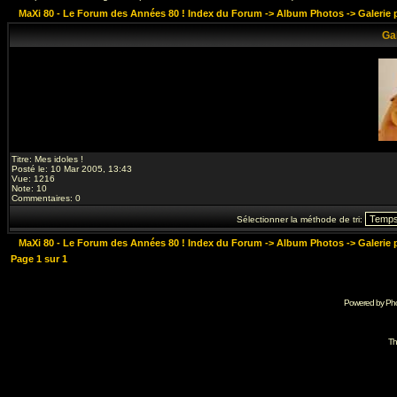
MaXi 80 - Le Forum des Années 80 ! Index du Forum
->
Album Photos
->
Galerie 
Gal
Titre: Mes idoles !
Posté le: 10 Mar 2005, 13:43
Vue: 1216
Note
: 10
Commentaires
: 0
Sélectionner la méthode de tri:
MaXi 80 - Le Forum des Années 80 ! Index du Forum
->
Album Photos
->
Galerie 
Page
1
sur
1
Powered by Pho
Th