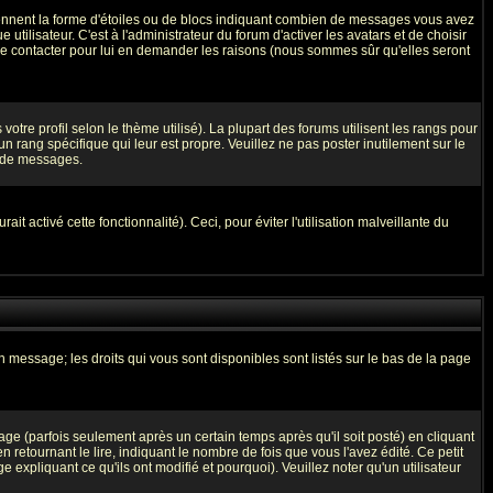
prennent la forme d'étoiles ou de blocs indiquant combien de messages vous avez
ilisateur. C'est à l'administrateur du forum d'activer les avatars et de choisir
z le contacter pour lui en demander les raisons (nous sommes sûr qu'elles seront
otre profil selon le thème utilisé). La plupart des forums utilisent les rangs pour
 rang spécifique qui leur est propre. Veuillez ne pas poster inutilement sur le
l de messages.
t activé cette fonctionnalité). Ceci, pour éviter l'utilisation malveillante du
n message; les droits qui vous sont disponibles sont listés sur le bas de la page
 (parfois seulement après un certain temps après qu'il soit posté) en cliquant
tournant le lire, indiquant le nombre de fois que vous l'avez édité. Ce petit
expliquant ce qu'ils ont modifié et pourquoi). Veuillez noter qu'un utilisateur