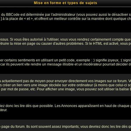
Mise en forme et types de sujets
on du BBCode est déterminée par l'administrateur (vous pouvez aussi le désactiver
 à la place de < et >, et offrent un meilleur contrôle sur la manière dont quelque ch
dessus. Si vous êtes autorisé à l'utiliser, vous vous rendrez certainement compte q
détruire la mise en page ou causer d'autres problèmes. Si le HTML est activé, vous
certains sentiments en utilisant un petit code, exemple : :) signifie joyeux, :( signi
r ils peuvent vite rendre un message illisible et un modérateur pourrait décider d
y a actuellement pas de moyen pour envoyer directement vos images sur ce forum. 
 créer un lien vers une image stockée sur votre ordinateur (à moins que celui-ci s
s par mot de passe, etc. Pour afficher une image, vous pouvez soit utiliser la balise
riez donc les lire dès que possible. Les Annonces apparaîssent en haut de chaque
teur.
page du forum. Ils sont souvent assez importants; vous devriez donc les lire dès 