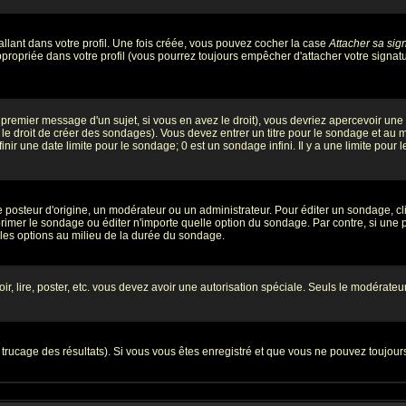
llant dans votre profil. Une fois créée, vous pouvez cocher la case
Attacher sa sig
ropriée dans votre profil (vous pourrez toujours empêcher d'attacher votre signatu
premier message d'un sujet, si vous en avez le droit), vous devriez apercevoir une
le droit de créer des sondages). Vous devez entrer un titre pour le sondage et au
ir une date limite pour le sondage; 0 est un sondage infini. Il y a une limite pour l
teur d'origine, un modérateur ou un administrateur. Pour éditer un sondage, cliqu
imer le sondage ou éditer n'importe quelle option du sondage. Par contre, si une pe
 les options au milieu de la durée du sondage.
oir, lire, poster, etc. vous devez avoir une autorisation spéciale. Seuls le modérat
e trucage des résultats). Si vous vous êtes enregistré et que vous ne pouvez toujou