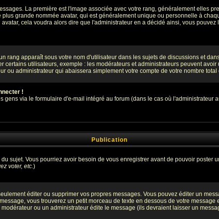
s messages. La première est l'image associée avec votre rang, généralement elles 
ge plus grande nommée avatar, qui est généralement unique ou personnelle à chaque ut
n avatar, cela voudra alors dire que l'administrateur en a décidé ainsi, vous pouve
un rang apparaît sous votre nom d'utilisateur dans les sujets de discussions et dans v
certains utilisateurs, exemple : les modérateurs et administrateurs peuvent avoir un
eur ou administrateur qui abaissera simplement votre compte de votre nombre tota
nnecter !
ens via le formulaire d'e-mail intégré au forum (dans le cas où l'administrateur aurai
Publication
ge du sujet. Vous pourriez avoir besoin de vous enregistrer avant de pouvoir poster u
z voter, etc.
)
eulement éditer ou supprimer vos propres messages. Vous pouvez éditer un message
ssage, vous trouverez un petit morceau de texte en dessous de votre message en re
n modérateur ou un administrateur édite le message (ils devraient laisser un message 