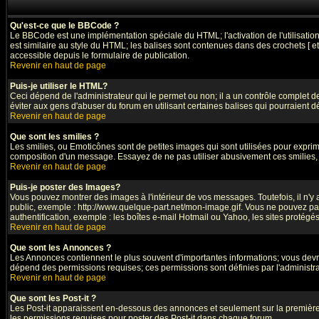
Qu'est-ce que le BBCode ?
Le BBCode est une implémentation spéciale du HTML; l'activation de l'utilisati
est similaire au style du HTML; les balises sont contenues dans des crochets [ et ]
accessible depuis le formulaire de publication.
Revenir en haut de page
Puis-je utiliser le HTML?
Ceci dépend de l'administrateur qui le permet ou non; il a un contrôle complet 
éviter aux gens d'abuser du forum en utilisant certaines balises qui pourraient 
Revenir en haut de page
Que sont les smilies ?
Les smilies, ou Emoticônes sont de petites images qui sont utilisées pour exprimer 
composition d'un message. Essayez de ne pas utiliser abusivement ces smilies, ca
Revenir en haut de page
Puis-je poster des Images?
Vous pouvez montrer des images à l'intérieur de vos messages. Toutefois, il n'
public, exemple : http://www.quelque-part.net/mon-image.gif. Vous ne pouvez pas
authentification, exemple : les boîtes e-mail Hotmail ou Yahoo, les sites protégé
Revenir en haut de page
Que sont les Annonces ?
Les Annonces contiennent le plus souvent d'importantes informations; vous dev
dépend des permissions requises; ces permissions sont définies par l'administra
Revenir en haut de page
Que sont les Post-it ?
Les Post-it apparaissent en-dessous des annonces et seulement sur la première 
les permissions requises pour poster des Post-it dans chaque forum.