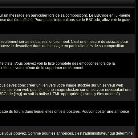
 sur un message en particulier lors de sa composition). Le BBCode en lui-même
ose doit être affiché. Pour plus d'informations sur le BBCode, allez voir le guide,
ue seulement certaines balises fonctionnent. C'est une mesure de
sécurité
pour
 pouvez le désactiver dans un message en particulier lors de sa composition.
fie triste. Vous pouvez voir la liste complète des émoticônes lors de la
e l'éditer, voire même de le supprimer entièrement.
Vous devez donc créer un lien vers votre image stockée sur un serveur web
oit un serveur web public), ni une image stockée sur un serveur nécessitant une
 BBCode [img] ou soit la balise HTML appropriée (si vous y êtes autorisé).
 page du forum dans lequel elles ont été postées. Pouvoir poster une annonce
que vous pouvez. Comme pour les annonces, c'est l'administrateur qui détermine