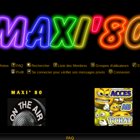
Photos
FAQ
Rechercher
Liste des Membres
Groupes d'utilisateurs
S
Profil
Se connecter pour vérifier ses messages privés
Connexion
hspace="5" hspace="5"
FAQ