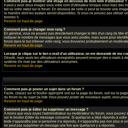
Comment puis-je montrer une image en dessous de mon nom d'utilisateur ?
Il peut y avoir deux images sous votre nom d'utilisateur lorsque vous lisez de
fait ou votre statut sur le forum. En dessous de celle-ci peut se trouver une ima
la manière dont les avatars seront disponibles. Si vous ne pouvez pas utiliser u
bonnes !).
Revenir en haut de page
Comment puis-je changer mon rang ?
En général, vous ne pouvez pas directement changer le titre d'un rang (le titre d'
indiquer le nombre de messages que vous avez postés, mais aussi pour identifier 
forum dans le but d'élever votre rang; vous trouverez probablement un modérat
Revenir en haut de page
Lorsque je clique sur le lien e-mail d'un utilisateur, on me demande de me co
Désolé, mais seuls les utilisateurs enregistrés peuvent envoyer des e-mails à des g
système d'e-mail par des utilisateurs anonymes.
Revenir en haut de page
Comment puis-je poster un sujet dans un forum ?
Facile, cliquez sur le bouton approprié soit sur la page du forum, soit sur la pa
du forum ou du sujet (la liste
Vous pouvez poster de nouveaux sujets, vous pouve
Revenir en haut de page
Comment puis-je éditer ou supprimer un message ?
A moins que vous soyez l'administrateur ou modérateur du forum, vous pouvez s
sur le bouton
Editer
du message concerné. Si quelqu'un a déjà répondu à votre me
texte n'apparaîtra pas si personne n'a répondu, il n'apparaîtra pas non plus si u
ne peut pas supprimer un message une fois que quelqu'un y a répondu.