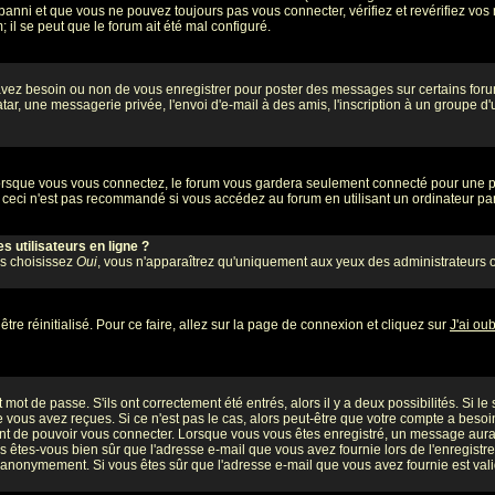
banni et que vous ne pouvez toujours pas vous connecter, vérifiez et revérifiez vos 
 il se peut que le forum ait été mal configuré.
 avez besoin ou non de vous enregistrer pour poster des messages sur certains foru
ar, une messagerie privée, l'envoi d'e-mail à des amis, l'inscription à un groupe d'
rsque vous vous connectez, le forum vous gardera seulement connecté pour une pér
ceci n'est pas recommandé si vous accédez au forum en utilisant un ordinateur part
 utilisateurs en ligne ?
us choisissez
Oui
, vous n'apparaîtrez qu'uniquement aux yeux des administrateurs 
tre réinitialisé. Pour ce faire, allez sur la page de connexion et cliquez sur
J'ai ou
mot de passe. S'ils ont correctement été entrés, alors il y a deux possibilités. Si l
 vous avez reçues. Si ce n'est pas le cas, alors peut-être que votre compte a besoi
ant de pouvoir vous connecter. Lorsque vous vous êtes enregistré, un message aurait
ors êtes-vous bien sûr que l'adresse e-mail que vous avez fournie lors de l'enregistre
 anonymement. Si vous êtes sûr que l'adresse e-mail que vous avez fournie est valid