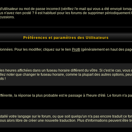
utilisateur ou mot de passe incorrect (vérifiez l'e-mail qui vous a été envoyé lors
s n'avez rien posté ? Il est habituel pour les forums de supprimer périodiquement les
cussions.
Préférences et paramètres des Utilisateurs
onnées. Pour les modifier, cliquez sur le lien
Profil
(généralement en haut des pages
es heures affichées dans un fuseau horaire différent du vôtre. Si c'est le cas, vous
lez noter que changer le fuseau horaire, comme la plupart des autres options, peut 
ts !
différente, la réponse la plus probable est le passage à l'heure d'été. Le forum n'a p
nstallé votre langage sur le forum, ou que soit quelqu'un n'a pas encore traduit ce 
-vous alors libre de créer une nouvelle traduction. Plus d'informations peuvent être 