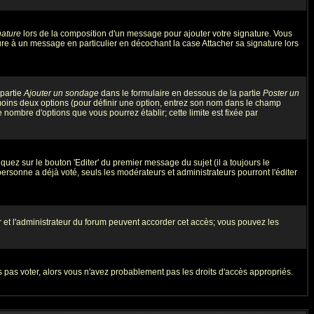
nature
lors de la composition d'un message pour ajouter votre signature. Vous
re à un message en particulier en décochant la case Attacher sa signature lors
 partie
Ajouter un sondage
dans le formulaire en dessous de la partie
Poster un
 moins deux options (pour définir une option, entrez son nom dans le champ
e nombre d'options que vous pourrez établir; cette limite est fixée par
ez sur le bouton 'Editer' du premier message du sujet (il a toujours le
rsonne a déjà voté, seuls les modérateurs et administrateurs pourront l'éditer
eur et l'administrateur du forum peuvent accorder cet accès; vous pouvez les
rs pas voter, alors vous n'avez probablement pas les droits d'accès appropriés.