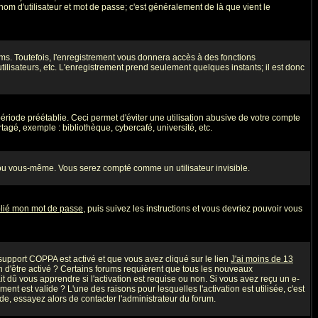
nom d'utilisateur et mot de passe; c'est généralement de là que vient le
ms. Toutefois, l'enregistrement vous donnera accès à des fonctions
utilisateurs, etc. L'enregistrement prend seulement quelques instants; il est donc
iode préétablie. Ceci permet d'éviter une utilisation abusive de votre compte
agé, exemple : bibliothèque, cybercafé, université, etc.
ou vous-même. Vous serez compté comme un utilisateur invisible.
blié mon mot de passe
, puis suivez les instructions et vous devriez pouvoir vous
e support COPPA est activé et que vous avez cliqué sur le lien
J'ai moins de 13
n d'être activé ? Certains forums requièrent que tous les nouveaux
 dû vous apprendre si l'activation est requise ou non. Si vous avez reçu un e-
ment est valide ? L'une des raisons pour lesquelles l'activation est utilisée, c'est
e, essayez alors de contacter l'administrateur du forum.