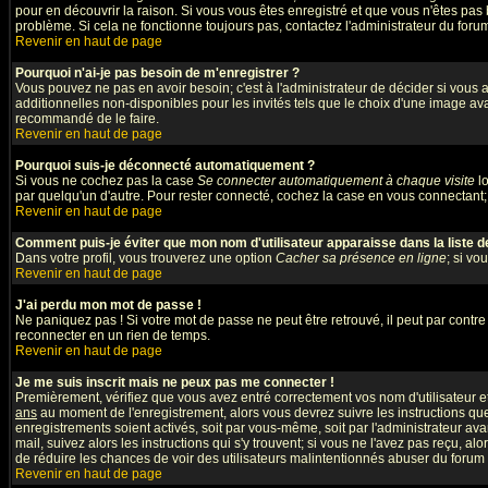
pour en découvrir la raison. Si vous vous êtes enregistré et que vous n'êtes pas 
problème. Si cela ne fonctionne toujours pas, contactez l'administrateur du forum;
Revenir en haut de page
Pourquoi n'ai-je pas besoin de m'enregistrer ?
Vous pouvez ne pas en avoir besoin; c'est à l'administrateur de décider si vous
additionnelles non-disponibles pour les invités tels que le choix d'une image avat
recommandé de le faire.
Revenir en haut de page
Pourquoi suis-je déconnecté automatiquement ?
Si vous ne cochez pas la case
Se connecter automatiquement à chaque visite
lo
par quelqu'un d'autre. Pour rester connecté, cochez la case en vous connectant; 
Revenir en haut de page
Comment puis-je éviter que mon nom d'utilisateur apparaisse dans la liste des
Dans votre profil, vous trouverez une option
Cacher sa présence en ligne
; si vo
Revenir en haut de page
J'ai perdu mon mot de passe !
Ne paniquez pas ! Si votre mot de passe ne peut être retrouvé, il peut par contre ê
reconnecter en un rien de temps.
Revenir en haut de page
Je me suis inscrit mais ne peux pas me connecter !
Premièrement, vérifiez que vous avez entré correctement vos nom d'utilisateur et 
ans
au moment de l'enregistrement, alors vous devrez suivre les instructions que
enregistrements soient activés, soit par vous-même, soit par l'administrateur av
mail, suivez alors les instructions qui s'y trouvent; si vous ne l'avez pas reçu, al
de réduire les chances de voir des utilisateurs malintentionnés abuser du forum
Revenir en haut de page