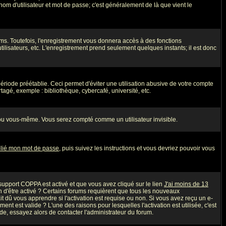
nom d'utilisateur et mot de passe; c'est généralement de là que vient le
ms. Toutefois, l'enregistrement vous donnera accès à des fonctions
utilisateurs, etc. L'enregistrement prend seulement quelques instants; il est donc
iode préétablie. Ceci permet d'éviter une utilisation abusive de votre compte
agé, exemple : bibliothèque, cybercafé, université, etc.
ou vous-même. Vous serez compté comme un utilisateur invisible.
blié mon mot de passe
, puis suivez les instructions et vous devriez pouvoir vous
e support COPPA est activé et que vous avez cliqué sur le lien
J'ai moins de 13
n d'être activé ? Certains forums requièrent que tous les nouveaux
 dû vous apprendre si l'activation est requise ou non. Si vous avez reçu un e-
ment est valide ? L'une des raisons pour lesquelles l'activation est utilisée, c'est
e, essayez alors de contacter l'administrateur du forum.