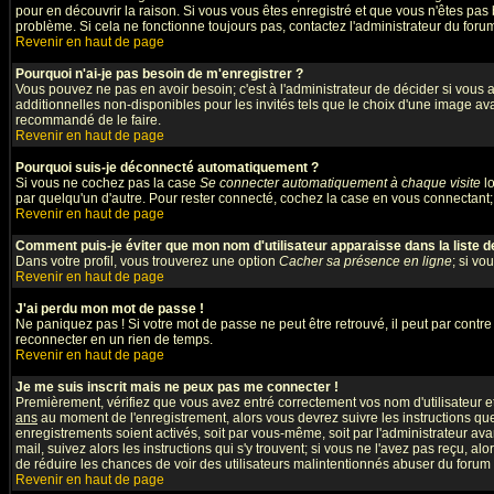
pour en découvrir la raison. Si vous vous êtes enregistré et que vous n'êtes pas 
problème. Si cela ne fonctionne toujours pas, contactez l'administrateur du forum;
Revenir en haut de page
Pourquoi n'ai-je pas besoin de m'enregistrer ?
Vous pouvez ne pas en avoir besoin; c'est à l'administrateur de décider si vous
additionnelles non-disponibles pour les invités tels que le choix d'une image avat
recommandé de le faire.
Revenir en haut de page
Pourquoi suis-je déconnecté automatiquement ?
Si vous ne cochez pas la case
Se connecter automatiquement à chaque visite
lo
par quelqu'un d'autre. Pour rester connecté, cochez la case en vous connectant; 
Revenir en haut de page
Comment puis-je éviter que mon nom d'utilisateur apparaisse dans la liste des
Dans votre profil, vous trouverez une option
Cacher sa présence en ligne
; si vo
Revenir en haut de page
J'ai perdu mon mot de passe !
Ne paniquez pas ! Si votre mot de passe ne peut être retrouvé, il peut par contre ê
reconnecter en un rien de temps.
Revenir en haut de page
Je me suis inscrit mais ne peux pas me connecter !
Premièrement, vérifiez que vous avez entré correctement vos nom d'utilisateur et 
ans
au moment de l'enregistrement, alors vous devrez suivre les instructions que
enregistrements soient activés, soit par vous-même, soit par l'administrateur av
mail, suivez alors les instructions qui s'y trouvent; si vous ne l'avez pas reçu, al
de réduire les chances de voir des utilisateurs malintentionnés abuser du forum
Revenir en haut de page