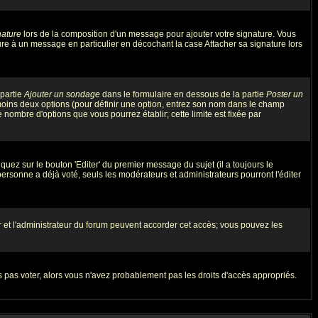
nature
lors de la composition d'un message pour ajouter votre signature. Vous
re à un message en particulier en décochant la case Attacher sa signature lors
 partie
Ajouter un sondage
dans le formulaire en dessous de la partie
Poster un
 moins deux options (pour définir une option, entrez son nom dans le champ
e nombre d'options que vous pourrez établir; cette limite est fixée par
ez sur le bouton 'Editer' du premier message du sujet (il a toujours le
rsonne a déjà voté, seuls les modérateurs et administrateurs pourront l'éditer
eur et l'administrateur du forum peuvent accorder cet accès; vous pouvez les
rs pas voter, alors vous n'avez probablement pas les droits d'accès appropriés.