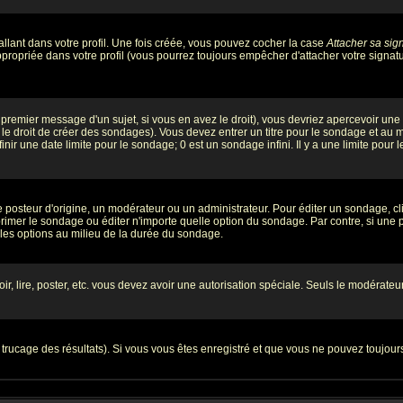
llant dans votre profil. Une fois créée, vous pouvez cocher la case
Attacher sa sig
ropriée dans votre profil (vous pourrez toujours empêcher d'attacher votre signatu
premier message d'un sujet, si vous en avez le droit), vous devriez apercevoir une
le droit de créer des sondages). Vous devez entrer un titre pour le sondage et au
ir une date limite pour le sondage; 0 est un sondage infini. Il y a une limite pour l
teur d'origine, un modérateur ou un administrateur. Pour éditer un sondage, cliqu
imer le sondage ou éditer n'importe quelle option du sondage. Par contre, si une pe
 les options au milieu de la durée du sondage.
oir, lire, poster, etc. vous devez avoir une autorisation spéciale. Seuls le modérat
e trucage des résultats). Si vous vous êtes enregistré et que vous ne pouvez toujou