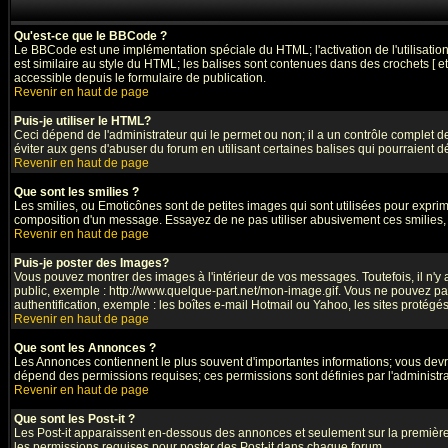
Qu'est-ce que le BBCode ?
Le BBCode est une implémentation spéciale du HTML; l'activation de l'utilisati
est similaire au style du HTML; les balises sont contenues dans des crochets [ et ]
accessible depuis le formulaire de publication.
Revenir en haut de page
Puis-je utiliser le HTML?
Ceci dépend de l'administrateur qui le permet ou non; il a un contrôle complet 
éviter aux gens d'abuser du forum en utilisant certaines balises qui pourraient 
Revenir en haut de page
Que sont les smilies ?
Les smilies, ou Emoticônes sont de petites images qui sont utilisées pour exprimer 
composition d'un message. Essayez de ne pas utiliser abusivement ces smilies, ca
Revenir en haut de page
Puis-je poster des Images?
Vous pouvez montrer des images à l'intérieur de vos messages. Toutefois, il n'
public, exemple : http://www.quelque-part.net/mon-image.gif. Vous ne pouvez pas
authentification, exemple : les boîtes e-mail Hotmail ou Yahoo, les sites protégé
Revenir en haut de page
Que sont les Annonces ?
Les Annonces contiennent le plus souvent d'importantes informations; vous dev
dépend des permissions requises; ces permissions sont définies par l'administra
Revenir en haut de page
Que sont les Post-it ?
Les Post-it apparaissent en-dessous des annonces et seulement sur la première 
les permissions requises pour poster des Post-it dans chaque forum.