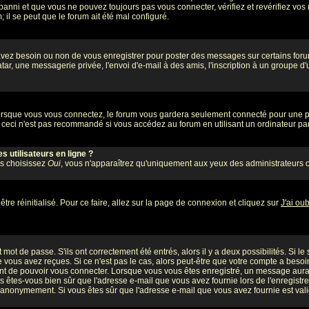
banni et que vous ne pouvez toujours pas vous connecter, vérifiez et revérifiez vos 
 il se peut que le forum ait été mal configuré.
 avez besoin ou non de vous enregistrer pour poster des messages sur certains foru
ar, une messagerie privée, l'envoi d'e-mail à des amis, l'inscription à un groupe d'
rsque vous vous connectez, le forum vous gardera seulement connecté pour une pér
ceci n'est pas recommandé si vous accédez au forum en utilisant un ordinateur part
 utilisateurs en ligne ?
us choisissez
Oui
, vous n'apparaîtrez qu'uniquement aux yeux des administrateurs 
tre réinitialisé. Pour ce faire, allez sur la page de connexion et cliquez sur
J'ai ou
mot de passe. S'ils ont correctement été entrés, alors il y a deux possibilités. Si l
 vous avez reçues. Si ce n'est pas le cas, alors peut-être que votre compte a besoi
ant de pouvoir vous connecter. Lorsque vous vous êtes enregistré, un message aurait
ors êtes-vous bien sûr que l'adresse e-mail que vous avez fournie lors de l'enregistre
 anonymement. Si vous êtes sûr que l'adresse e-mail que vous avez fournie est valid