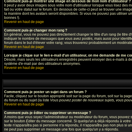
Comment puis-je montrer une image en dessous de mon nom d'utilisateur ?
Il peut y avoir deux images sous votre nom d'utilisateur lorsque vous lisez de
fait ou votre statut sur le forum. En dessous de celle-ci peut se trouver une ima
la manière dont les avatars seront disponibles. Si vous ne pouvez pas utiliser u
bonnes !).
Revenir en haut de page
Comment puis-je changer mon rang ?
En général, vous ne pouvez pas directement changer le titre d'un rang (le titre d'
indiquer le nombre de messages que vous avez postés, mais aussi pour identifier 
forum dans le but d'élever votre rang; vous trouverez probablement un modérat
Revenir en haut de page
Lorsque je clique sur le lien e-mail d'un utilisateur, on me demande de me co
Désolé, mais seuls les utilisateurs enregistrés peuvent envoyer des e-mails à des g
système d'e-mail par des utilisateurs anonymes.
Revenir en haut de page
Comment puis-je poster un sujet dans un forum ?
Facile, cliquez sur le bouton approprié soit sur la page du forum, soit sur la pa
du forum ou du sujet (la liste
Vous pouvez poster de nouveaux sujets, vous pouve
Revenir en haut de page
Comment puis-je éditer ou supprimer un message ?
A moins que vous soyez l'administrateur ou modérateur du forum, vous pouvez s
sur le bouton
Editer
du message concerné. Si quelqu'un a déjà répondu à votre me
texte n'apparaîtra pas si personne n'a répondu, il n'apparaîtra pas non plus si u
ne peut pas supprimer un message une fois que quelqu'un y a répondu.