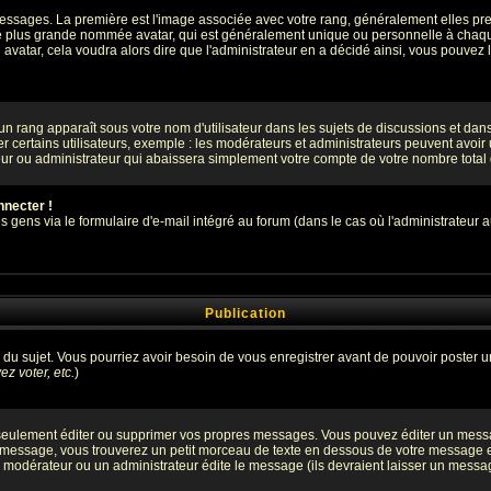
s messages. La première est l'image associée avec votre rang, généralement elles 
ge plus grande nommée avatar, qui est généralement unique ou personnelle à chaque ut
n avatar, cela voudra alors dire que l'administrateur en a décidé ainsi, vous pouve
un rang apparaît sous votre nom d'utilisateur dans les sujets de discussions et dans v
certains utilisateurs, exemple : les modérateurs et administrateurs peuvent avoir un
eur ou administrateur qui abaissera simplement votre compte de votre nombre tota
nnecter !
ens via le formulaire d'e-mail intégré au forum (dans le cas où l'administrateur aurai
Publication
ge du sujet. Vous pourriez avoir besoin de vous enregistrer avant de pouvoir poster u
z voter, etc.
)
eulement éditer ou supprimer vos propres messages. Vous pouvez éditer un message
ssage, vous trouverez un petit morceau de texte en dessous de votre message en re
n modérateur ou un administrateur édite le message (ils devraient laisser un message 