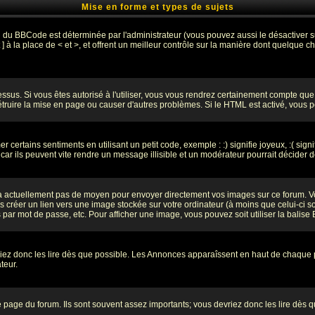
Mise en forme et types de sujets
on du BBCode est déterminée par l'administrateur (vous pouvez aussi le désactiver
 à la place de < et >, et offrent un meilleur contrôle sur la manière dont quelque ch
dessus. Si vous êtes autorisé à l'utiliser, vous vous rendrez certainement compte q
détruire la mise en page ou causer d'autres problèmes. Si le HTML est activé, vous
certains sentiments en utilisant un petit code, exemple : :) signifie joyeux, :( signi
r ils peuvent vite rendre un message illisible et un modérateur pourrait décider d
y a actuellement pas de moyen pour envoyer directement vos images sur ce forum. 
 créer un lien vers une image stockée sur votre ordinateur (à moins que celui-ci s
s par mot de passe, etc. Pour afficher une image, vous pouvez soit utiliser la balise
riez donc les lire dès que possible. Les Annonces apparaîssent en haut de chaque
teur.
page du forum. Ils sont souvent assez importants; vous devriez donc les lire dès 