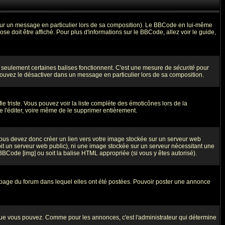
 sur un message en particulier lors de sa composition). Le BBCode en lui-même
ose doit être affiché. Pour plus d'informations sur le BBCode, allez voir le guide,
ue seulement certaines balises fonctionnent. C'est une mesure de
sécurité
pour
 pouvez le désactiver dans un message en particulier lors de sa composition.
fie triste. Vous pouvez voir la liste complète des émoticônes lors de la
e l'éditer, voire même de le supprimer entièrement.
Vous devez donc créer un lien vers votre image stockée sur un serveur web
oit un serveur web public), ni une image stockée sur un serveur nécessitant une
 BBCode [img] ou soit la balise HTML appropriée (si vous y êtes autorisé).
 page du forum dans lequel elles ont été postées. Pouvoir poster une annonce
que vous pouvez. Comme pour les annonces, c'est l'administrateur qui détermine