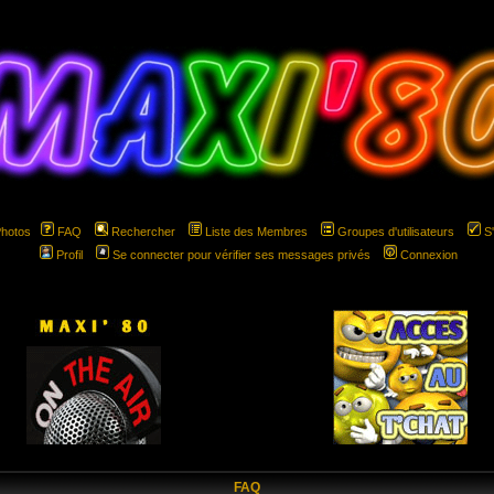
Photos
FAQ
Rechercher
Liste des Membres
Groupes d'utilisateurs
S
Profil
Se connecter pour vérifier ses messages privés
Connexion
hspace="5" hspace="5"
FAQ