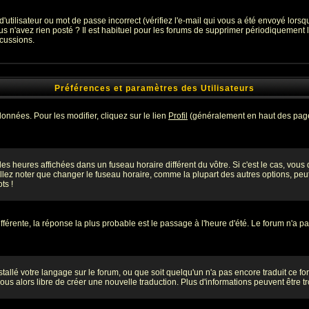
utilisateur ou mot de passe incorrect (vérifiez l'e-mail qui vous a été envoyé lors
s n'avez rien posté ? Il est habituel pour les forums de supprimer périodiquement les
cussions.
Préférences et paramètres des Utilisateurs
onnées. Pour les modifier, cliquez sur le lien
Profil
(généralement en haut des pages
es heures affichées dans un fuseau horaire différent du vôtre. Si c'est le cas, vous
lez noter que changer le fuseau horaire, comme la plupart des autres options, peut 
ts !
différente, la réponse la plus probable est le passage à l'heure d'été. Le forum n'a p
nstallé votre langage sur le forum, ou que soit quelqu'un n'a pas encore traduit ce 
-vous alors libre de créer une nouvelle traduction. Plus d'informations peuvent être 