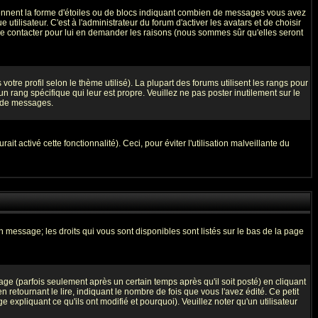
prennent la forme d'étoiles ou de blocs indiquant combien de messages vous avez
ilisateur. C'est à l'administrateur du forum d'activer les avatars et de choisir
z le contacter pour lui en demander les raisons (nous sommes sûr qu'elles seront
otre profil selon le thème utilisé). La plupart des forums utilisent les rangs pour
 rang spécifique qui leur est propre. Veuillez ne pas poster inutilement sur le
l de messages.
t activé cette fonctionnalité). Ceci, pour éviter l'utilisation malveillante du
n message; les droits qui vous sont disponibles sont listés sur le bas de la page
 (parfois seulement après un certain temps après qu'il soit posté) en cliquant
tournant le lire, indiquant le nombre de fois que vous l'avez édité. Ce petit
expliquant ce qu'ils ont modifié et pourquoi). Veuillez noter qu'un utilisateur