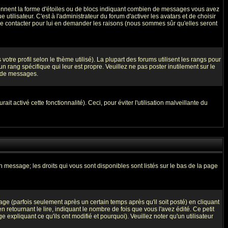
prennent la forme d'étoiles ou de blocs indiquant combien de messages vous avez
ilisateur. C'est à l'administrateur du forum d'activer les avatars et de choisir
z le contacter pour lui en demander les raisons (nous sommes sûr qu'elles seront
otre profil selon le thème utilisé). La plupart des forums utilisent les rangs pour
 rang spécifique qui leur est propre. Veuillez ne pas poster inutilement sur le
l de messages.
t activé cette fonctionnalité). Ceci, pour éviter l'utilisation malveillante du
n message; les droits qui vous sont disponibles sont listés sur le bas de la page
 (parfois seulement après un certain temps après qu'il soit posté) en cliquant
tournant le lire, indiquant le nombre de fois que vous l'avez édité. Ce petit
expliquant ce qu'ils ont modifié et pourquoi). Veuillez noter qu'un utilisateur