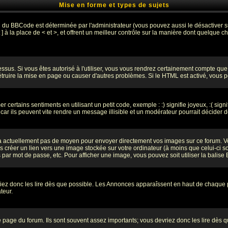
Mise en forme et types de sujets
on du BBCode est déterminée par l'administrateur (vous pouvez aussi le désactiver
 à la place de < et >, et offrent un meilleur contrôle sur la manière dont quelque ch
dessus. Si vous êtes autorisé à l'utiliser, vous vous rendrez certainement compte q
détruire la mise en page ou causer d'autres problèmes. Si le HTML est activé, vous
certains sentiments en utilisant un petit code, exemple : :) signifie joyeux, :( signi
r ils peuvent vite rendre un message illisible et un modérateur pourrait décider d
y a actuellement pas de moyen pour envoyer directement vos images sur ce forum. 
 créer un lien vers une image stockée sur votre ordinateur (à moins que celui-ci s
s par mot de passe, etc. Pour afficher une image, vous pouvez soit utiliser la balise
riez donc les lire dès que possible. Les Annonces apparaîssent en haut de chaque
teur.
page du forum. Ils sont souvent assez importants; vous devriez donc les lire dès 