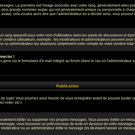
s messages. La première est l'image associée avec votre rang, généralement elles 
ge plus grande nommée avatar, qui est généralement unique ou personnelle à chaque ut
n avatar, cela voudra alors dire que l'administrateur en a décidé ainsi, vous pouve
un rang apparaît sous votre nom d'utilisateur dans les sujets de discussions et dans v
certains utilisateurs, exemple : les modérateurs et administrateurs peuvent avoir un
eur ou administrateur qui abaissera simplement votre compte de votre nombre tota
nnecter !
ens via le formulaire d'e-mail intégré au forum (dans le cas où l'administrateur aurai
Publication
ge du sujet. Vous pourriez avoir besoin de vous enregistrer avant de pouvoir poster u
z voter, etc.
)
eulement éditer ou supprimer vos propres messages. Vous pouvez éditer un message
ssage, vous trouverez un petit morceau de texte en dessous de votre message en re
n modérateur ou un administrateur édite le message (ils devraient laisser un message 