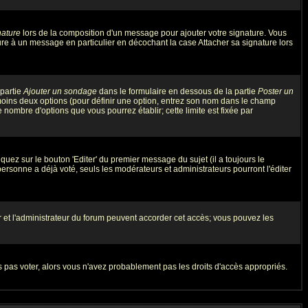
nature
lors de la composition d'un message pour ajouter votre signature. Vous
re à un message en particulier en décochant la case Attacher sa signature lors
 partie
Ajouter un sondage
dans le formulaire en dessous de la partie
Poster un
 moins deux options (pour définir une option, entrez son nom dans le champ
e nombre d'options que vous pourrez établir; cette limite est fixée par
ez sur le bouton 'Editer' du premier message du sujet (il a toujours le
rsonne a déjà voté, seuls les modérateurs et administrateurs pourront l'éditer
eur et l'administrateur du forum peuvent accorder cet accès; vous pouvez les
rs pas voter, alors vous n'avez probablement pas les droits d'accès appropriés.