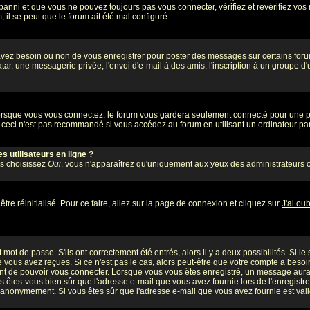
banni et que vous ne pouvez toujours pas vous connecter, vérifiez et revérifiez vos 
 il se peut que le forum ait été mal configuré.
 avez besoin ou non de vous enregistrer pour poster des messages sur certains foru
ar, une messagerie privée, l'envoi d'e-mail à des amis, l'inscription à un groupe d'
rsque vous vous connectez, le forum vous gardera seulement connecté pour une pér
ceci n'est pas recommandé si vous accédez au forum en utilisant un ordinateur part
 utilisateurs en ligne ?
us choisissez
Oui
, vous n'apparaîtrez qu'uniquement aux yeux des administrateurs 
tre réinitialisé. Pour ce faire, allez sur la page de connexion et cliquez sur
J'ai ou
mot de passe. S'ils ont correctement été entrés, alors il y a deux possibilités. Si l
 vous avez reçues. Si ce n'est pas le cas, alors peut-être que votre compte a besoi
ant de pouvoir vous connecter. Lorsque vous vous êtes enregistré, un message aurait
ors êtes-vous bien sûr que l'adresse e-mail que vous avez fournie lors de l'enregistre
 anonymement. Si vous êtes sûr que l'adresse e-mail que vous avez fournie est valid