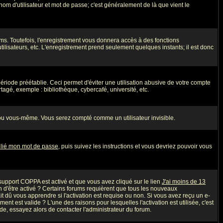
nom d'utilisateur et mot de passe; c'est généralement de là que vient le
ms. Toutefois, l'enregistrement vous donnera accès à des fonctions
utilisateurs, etc. L'enregistrement prend seulement quelques instants; il est donc
iode préétablie. Ceci permet d'éviter une utilisation abusive de votre compte
agé, exemple : bibliothèque, cybercafé, université, etc.
ou vous-même. Vous serez compté comme un utilisateur invisible.
blié mon mot de passe
, puis suivez les instructions et vous devriez pouvoir vous
e support COPPA est activé et que vous avez cliqué sur le lien
J'ai moins de 13
n d'être activé ? Certains forums requièrent que tous les nouveaux
 dû vous apprendre si l'activation est requise ou non. Si vous avez reçu un e-
ment est valide ? L'une des raisons pour lesquelles l'activation est utilisée, c'est
e, essayez alors de contacter l'administrateur du forum.