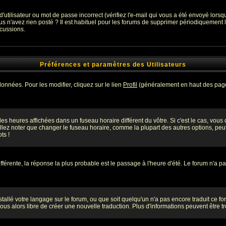
utilisateur ou mot de passe incorrect (vérifiez l'e-mail qui vous a été envoyé lors
s n'avez rien posté ? Il est habituel pour les forums de supprimer périodiquement les
cussions.
Préférences et paramètres des Utilisateurs
onnées. Pour les modifier, cliquez sur le lien
Profil
(généralement en haut des pages
es heures affichées dans un fuseau horaire différent du vôtre. Si c'est le cas, vous
lez noter que changer le fuseau horaire, comme la plupart des autres options, peut 
ts !
différente, la réponse la plus probable est le passage à l'heure d'été. Le forum n'a p
nstallé votre langage sur le forum, ou que soit quelqu'un n'a pas encore traduit ce 
-vous alors libre de créer une nouvelle traduction. Plus d'informations peuvent être 