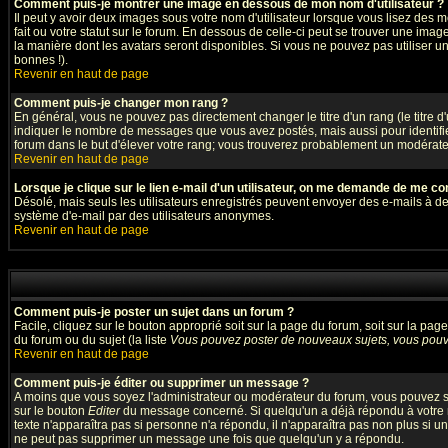
Comment puis-je montrer une image en dessous de mon nom d'utilisateur ?
Il peut y avoir deux images sous votre nom d'utilisateur lorsque vous lisez de
fait ou votre statut sur le forum. En dessous de celle-ci peut se trouver une ima
la manière dont les avatars seront disponibles. Si vous ne pouvez pas utiliser u
bonnes !).
Revenir en haut de page
Comment puis-je changer mon rang ?
En général, vous ne pouvez pas directement changer le titre d'un rang (le titre d'
indiquer le nombre de messages que vous avez postés, mais aussi pour identifier 
forum dans le but d'élever votre rang; vous trouverez probablement un modérat
Revenir en haut de page
Lorsque je clique sur le lien e-mail d'un utilisateur, on me demande de me co
Désolé, mais seuls les utilisateurs enregistrés peuvent envoyer des e-mails à des g
système d'e-mail par des utilisateurs anonymes.
Revenir en haut de page
Comment puis-je poster un sujet dans un forum ?
Facile, cliquez sur le bouton approprié soit sur la page du forum, soit sur la pa
du forum ou du sujet (la liste
Vous pouvez poster de nouveaux sujets, vous pouve
Revenir en haut de page
Comment puis-je éditer ou supprimer un message ?
A moins que vous soyez l'administrateur ou modérateur du forum, vous pouvez s
sur le bouton
Editer
du message concerné. Si quelqu'un a déjà répondu à votre me
texte n'apparaîtra pas si personne n'a répondu, il n'apparaîtra pas non plus si u
ne peut pas supprimer un message une fois que quelqu'un y a répondu.