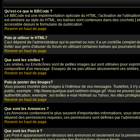
Qu'est-ce que le BBCode ?
Le BBCode est une implémentation spéciale du HTML; l'activation de l'utilisati
est similaire au style du HTML; les balises sont contenues dans des crochets [ et ]
accessible depuis le formulaire de publication.
Revenir en haut de page
Puis-je utiliser le HTML?
Ceci dépend de l'administrateur qui le permet ou non; il a un contrôle complet 
éviter aux gens d'abuser du forum en utilisant certaines balises qui pourraient 
Revenir en haut de page
Que sont les smilies ?
Les smilies, ou Emoticônes sont de petites images qui sont utilisées pour exprimer 
composition d'un message. Essayez de ne pas utiliser abusivement ces smilies, ca
Revenir en haut de page
Puis-je poster des Images?
Vous pouvez montrer des images à l'intérieur de vos messages. Toutefois, il n'
public, exemple : http://www.quelque-part.net/mon-image.gif. Vous ne pouvez pas
authentification, exemple : les boîtes e-mail Hotmail ou Yahoo, les sites protégé
Revenir en haut de page
Que sont les Annonces ?
Les Annonces contiennent le plus souvent d'importantes informations; vous dev
dépend des permissions requises; ces permissions sont définies par l'administra
Revenir en haut de page
Que sont les Post-it ?
Les Post-it apparaissent en-dessous des annonces et seulement sur la première 
les permissions requises pour poster des Post-it dans chaque forum.