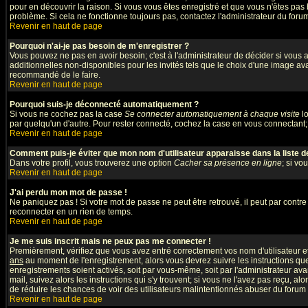
pour en découvrir la raison. Si vous vous êtes enregistré et que vous n'êtes pas 
problème. Si cela ne fonctionne toujours pas, contactez l'administrateur du forum;
Revenir en haut de page
Pourquoi n'ai-je pas besoin de m'enregistrer ?
Vous pouvez ne pas en avoir besoin; c'est à l'administrateur de décider si vous
additionnelles non-disponibles pour les invités tels que le choix d'une image avat
recommandé de le faire.
Revenir en haut de page
Pourquoi suis-je déconnecté automatiquement ?
Si vous ne cochez pas la case
Se connecter automatiquement à chaque visite
lo
par quelqu'un d'autre. Pour rester connecté, cochez la case en vous connectant; 
Revenir en haut de page
Comment puis-je éviter que mon nom d'utilisateur apparaisse dans la liste des
Dans votre profil, vous trouverez une option
Cacher sa présence en ligne
; si vo
Revenir en haut de page
J'ai perdu mon mot de passe !
Ne paniquez pas ! Si votre mot de passe ne peut être retrouvé, il peut par contre ê
reconnecter en un rien de temps.
Revenir en haut de page
Je me suis inscrit mais ne peux pas me connecter !
Premièrement, vérifiez que vous avez entré correctement vos nom d'utilisateur et 
ans
au moment de l'enregistrement, alors vous devrez suivre les instructions que
enregistrements soient activés, soit par vous-même, soit par l'administrateur av
mail, suivez alors les instructions qui s'y trouvent; si vous ne l'avez pas reçu, al
de réduire les chances de voir des utilisateurs malintentionnés abuser du forum
Revenir en haut de page