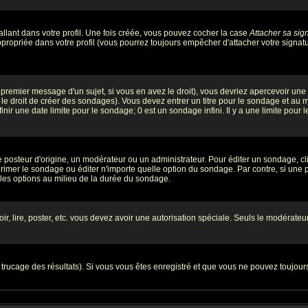
llant dans votre profil. Une fois créée, vous pouvez cocher la case
Attacher sa sig
ropriée dans votre profil (vous pourrez toujours empêcher d'attacher votre signatu
premier message d'un sujet, si vous en avez le droit), vous devriez apercevoir une
le droit de créer des sondages). Vous devez entrer un titre pour le sondage et au
ir une date limite pour le sondage; 0 est un sondage infini. Il y a une limite pour l
teur d'origine, un modérateur ou un administrateur. Pour éditer un sondage, cliqu
imer le sondage ou éditer n'importe quelle option du sondage. Par contre, si une pe
 les options au milieu de la durée du sondage.
oir, lire, poster, etc. vous devez avoir une autorisation spéciale. Seuls le modérat
e trucage des résultats). Si vous vous êtes enregistré et que vous ne pouvez toujou