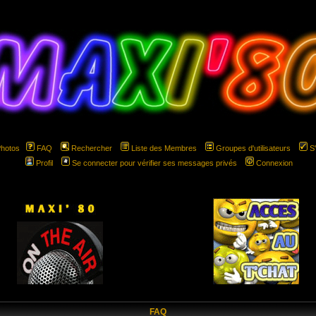
Photos
FAQ
Rechercher
Liste des Membres
Groupes d'utilisateurs
S
Profil
Se connecter pour vérifier ses messages privés
Connexion
hspace="5" hspace="5"
FAQ