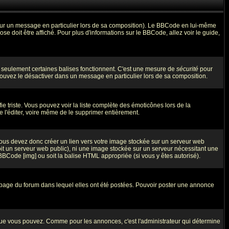
 sur un message en particulier lors de sa composition). Le BBCode en lui-même
ose doit être affiché. Pour plus d'informations sur le BBCode, allez voir le guide,
ue seulement certaines balises fonctionnent. C'est une mesure de
sécurité
pour
 pouvez le désactiver dans un message en particulier lors de sa composition.
fie triste. Vous pouvez voir la liste complète des émoticônes lors de la
e l'éditer, voire même de le supprimer entièrement.
Vous devez donc créer un lien vers votre image stockée sur un serveur web
oit un serveur web public), ni une image stockée sur un serveur nécessitant une
 BBCode [img] ou soit la balise HTML appropriée (si vous y êtes autorisé).
 page du forum dans lequel elles ont été postées. Pouvoir poster une annonce
que vous pouvez. Comme pour les annonces, c'est l'administrateur qui détermine