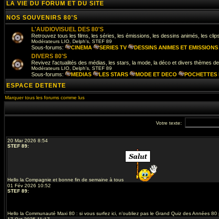
LA VIE DU FORUM ET DU SITE
NOS SOUVENIRS 80'S
L'AUDIOVISUEL DES 80'S
Retrouvez tous les films, les séries, les émissions, les dessins animés, les clip
Modérateurs
LIO
,
Delph's
,
STEF 89
Sous-forums:
CINEMA
SERIES TV
DESSINS ANIMES ET EMISSIONS
DIVERS 80'S
Revivez l'actualités des médias, les stars, la mode, la déco et divers thèmes d
Modérateurs
LIO
,
Delph's
,
STEF 89
Sous-forums:
MEDIAS
LES STARS
MODE ET DECO
POCHETTES 
ESPACE DETENTE
Marquer tous les forums comme lus