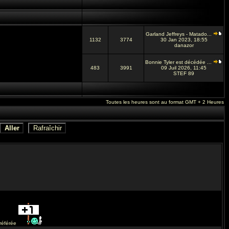
Garland Jeffreys - Matado...
1132
3774
30 Jan 2023, 18:55
danazor
Bonnie Tyler est décédée ...
483
3991
09 Juil 2026, 11:45
STEF 89
Toutes les heures sont au format GMT + 2 Heures