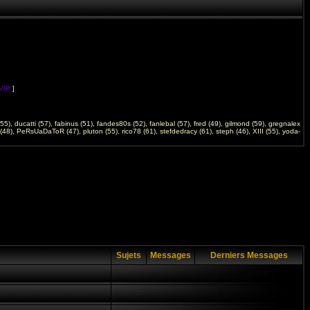
VIP
]
(55)
,
ducatti (57)
,
fabinus (51)
,
fandes80s (52)
,
fanlebal (57)
,
fred (49)
,
gilmond (59)
,
gregnalex
(48)
,
PeRsUaDaToR (47)
,
pluton (55)
,
rico78 (61)
,
stefdedracy (61)
,
steph (46)
,
XIII (55)
,
yoda-
Sujets
Messages
Derniers Messages