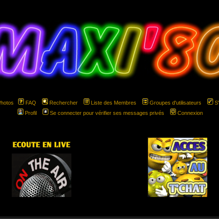
Photos
FAQ
Rechercher
Liste des Membres
Groupes d'utilisateurs
S
Profil
Se connecter pour vérifier ses messages privés
Connexion
hspace="5" hspace="5"