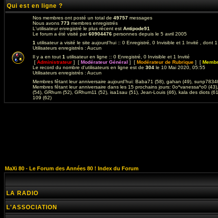
Qui est en ligne ?
Nos membres ont posté un total de
49757
messages
Nous avons
773
membres enregistrés
L'utilisateur enregistré le plus récent est
Antipode91
Le forum a été visité par
60904476
personnes depuis le 5 avril 2005
1
utilisateur a visité le site aujourd'hui :: 0 Enregistré, 0 Invisible et 1 Invité , dont
Utilisateurs enregistrés : Aucun
Il y a en tout
1
utilisateur en ligne :: 0 Enregistré, 0 Invisible et 1 Invité
[
Administrateur
] [
Modérateur Général
] [
Modérateur de Rubrique
] [
Membre
Le record du nombre d'utilisateurs en ligne est de
304
le 10 Mai 2020, 05:55
Utilisateurs enregistrés : Aucun
Membres fêtant leur anniversaire aujourd'hui:
Baba71 (58)
,
gahan (49)
,
sunp78340
Membres fêtant leur anniversaire dans les 15 prochains jours:
0o*vanessa*o0 (43)
(54)
,
GRhum (52)
,
GRhum11 (52)
,
isa1sau (51)
,
Jean-Louis (46)
,
kala des diots (61
109 (62)
MaXi 80 - Le Forum des Années 80 ! Index du Forum
LA RADIO
L'ASSOCIATION