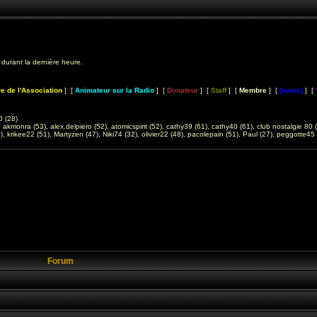
 1 durant la dernière heure.
 de l'Association
] [
Animateur sur la Radio
] [
Donateur
] [
Staff
] [
Membre
] [
[banni]
] [
 (28)
,
akmonra (53)
,
alex.delpiero (52)
,
atomicspirit (52)
,
cathy39 (61)
,
cathy40 (61)
,
club nostalgie 80 
)
,
krikee22 (51)
,
Martyzen (47)
,
Niki74 (32)
,
olivier22 (48)
,
pacolepain (51)
,
Paul (27)
,
peggotte45 
Forum