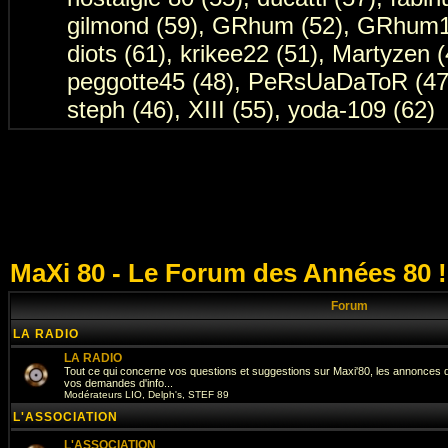
gilmond (59)
,
GRhum (52)
,
GRhum11
diots (61)
,
krikee22 (51)
,
Martyzen (
peggotte45 (48)
,
PeRsUaDaToR (47
steph (46)
,
XIII (55)
,
yoda-109 (62)
MaXi 80 - Le Forum des Années 80 
Forum
LA RADIO
LA RADIO
Tout ce qui concerne vos questions et suggestions sur Maxi'80, les annonces 
vos demandes d'info...
Modérateurs
LIO
,
Delph's
,
STEF 89
L'ASSOCIATION
L'ASSOCIATION