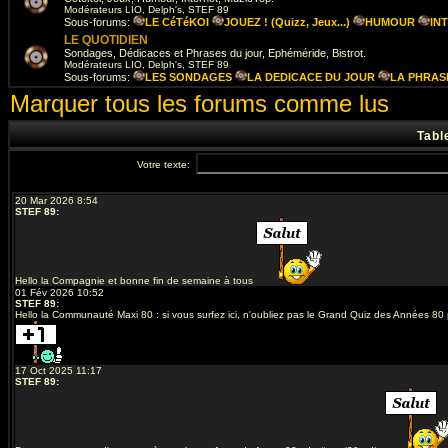
Modérateurs
LIO
,
Delph's
,
STEF 89
Sous-forums:
LE CéTéKOI
JOUEZ ! (Quizz, Jeux...)
HUMOUR
IN
LE QUOTIDIEN
Sondages, Dédicaces et Phrases du jour, Ephéméride, Bistrot.
Modérateurs
LIO
,
Delph's
,
STEF 89
Sous-forums:
LES SONDAGES
LA DEDICACE DU JOUR
LA PHRAS
Marquer tous les forums comme lus
Tabl