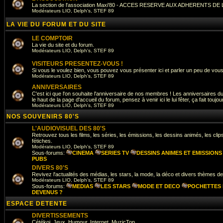
La section de l'association Maxi'80 - ACCES RESERVE AUX ADHERENTS DE
Modérateurs
LIO
,
Delph's
,
STEF 89
LA VIE DU FORUM ET DU SITE
LE COMPTOIR
La vie du site et du forum.
Modérateurs
LIO
,
Delph's
,
STEF 89
VISITEURS PRESENTEZ-VOUS !
Si vous le voulez bien, vous pouvez vous présenter ici et parler un peu de vo
Modérateurs
LIO
,
Delph's
,
STEF 89
ANNIVERSAIRES
C'est ici que l'on souhaite l'anniversaire de nos membres ! Les anniversaires du
le haut de la page d'accueil du forum, pensez à venir ici le lui fêter, ça fait toujour
Modérateurs
LIO
,
Delph's
,
STEF 89
NOS SOUVENIRS 80'S
L'AUDIOVISUEL DES 80'S
Retrouvez tous les films, les séries, les émissions, les dessins animés, les cli
fétiches.
Modérateurs
LIO
,
Delph's
,
STEF 89
Sous-forums:
CINEMA
SERIES TV
DESSINS ANIMES ET EMISSIONS
PUBS
DIVERS 80'S
Revivez l'actualités des médias, les stars, la mode, la déco et divers thèmes d
Modérateurs
LIO
,
Delph's
,
STEF 89
Sous-forums:
MEDIAS
LES STARS
MODE ET DECO
POCHETTES 
DEVENUS ?
ESPACE DETENTE
DIVERTISSEMENTS
Cétékoi, Jeux, Humour, Internet, MuzicTop.