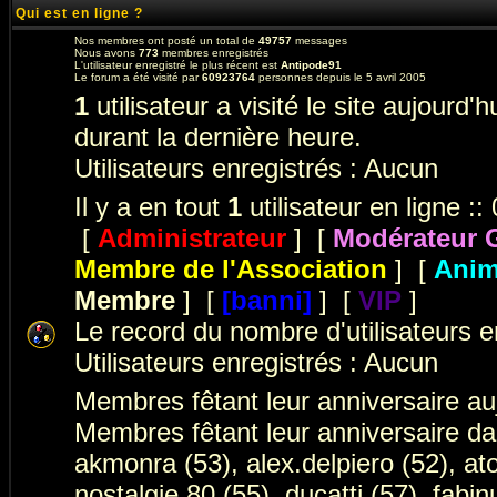
Qui est en ligne ?
Nos membres ont posté un total de
49757
messages
Nous avons
773
membres enregistrés
L'utilisateur enregistré le plus récent est
Antipode91
Le forum a été visité par
60923764
personnes depuis le 5 avril 2005
1
utilisateur a visité le site aujourd'h
durant la dernière heure.
Utilisateurs enregistrés : Aucun
Il y a en tout
1
utilisateur en ligne :: 
[
Administrateur
] [
Modérateur 
Membre de l'Association
] [
Anim
Membre
] [
[banni]
] [
VIP
]
Le record du nombre d'utilisateurs e
Utilisateurs enregistrés : Aucun
Membres fêtant leur anniversaire au
Membres fêtant leur anniversaire da
akmonra (53)
,
alex.delpiero (52)
,
ato
nostalgie 80 (55)
,
ducatti (57)
,
fabin