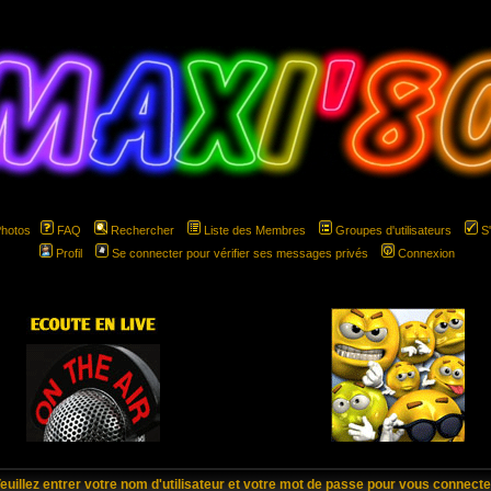
Photos
FAQ
Rechercher
Liste des Membres
Groupes d'utilisateurs
S
Profil
Se connecter pour vérifier ses messages privés
Connexion
hspace="5" hspace="5"
euillez entrer votre nom d'utilisateur et votre mot de passe pour vous connecte