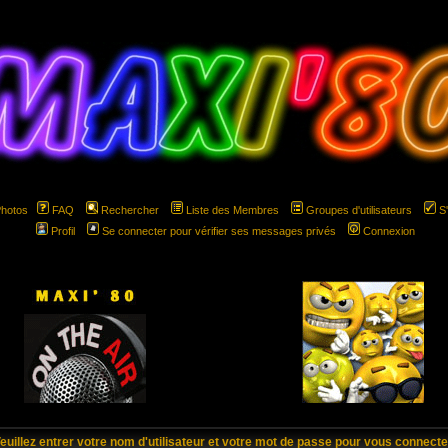
Photos
FAQ
Rechercher
Liste des Membres
Groupes d'utilisateurs
S
Profil
Se connecter pour vérifier ses messages privés
Connexion
hspace="5" hspace="5"
euillez entrer votre nom d'utilisateur et votre mot de passe pour vous connecte