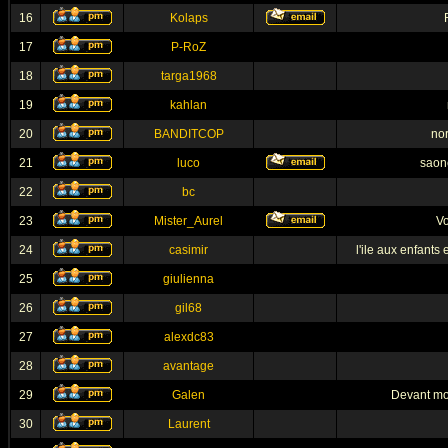
16
Kolaps
17
P-RoZ
18
targa1968
19
kahlan
20
BANDITCOP
nor
21
luco
saone
22
bc
23
Mister_Aurel
Vo
24
casimir
l'ile aux enfants
25
giulienna
26
gil68
27
alexdc83
28
avantage
29
Galen
Devant mo
30
Laurent