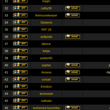
31
magic
32
cathy39
33
thehousekeeper
34
Gewemx
35
PAT' 29
36
antipode
37
fabrice
38
folipe
39
parker60
40
sophie
p
41
Anneso
Al
42
corsair
43
Emotion
44
techosnet
45
nathalie
46
mohamed bouchiba