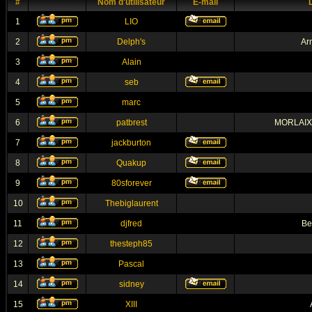
#
Nom d'utilisateur
E-mail
1
LIO
2
Delph's
Ar
3
Alain
4
seb
5
marc
6
patbrest
MORLAIX 
7
jackburton
8
Quakup
9
80sforever
10
Thebiglaurent
11
djfred
Be
12
thesteph85
13
Pascal
14
sidney
15
XIII