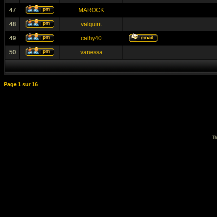
47
MAROCK
48
valquirit
49
cathy40
50
vanessa
Page
1
sur
16
Th