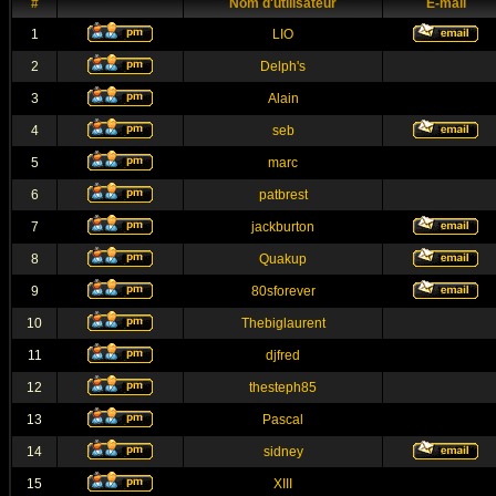
#
Nom d'utilisateur
E-mail
1
LIO
2
Delph's
3
Alain
4
seb
5
marc
6
patbrest
7
jackburton
8
Quakup
9
80sforever
10
Thebiglaurent
11
djfred
12
thesteph85
13
Pascal
14
sidney
15
XIII