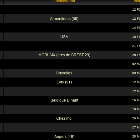
Localisation
Insc
12 F
Armentières (59)
12 F
14 F
USA
18 F
21 F
MORLAIX (pres de BREST-29)
28 F
02 M
Bruxelles
09 M
Evry (91)
12 M
12 M
Belgique Dinant
16 M
19 M
Chez moi
26 M
27 M
Angers (49)
28 M