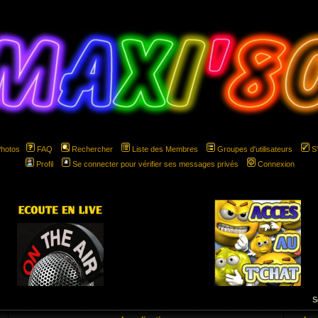
Photos
FAQ
Rechercher
Liste des Membres
Groupes d'utilisateurs
S
Profil
Se connecter pour vérifier ses messages privés
Connexion
hspace="5" hspace="5"
S