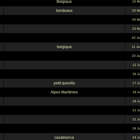
Belgique
10 M
bordeaux
20 M
20 M
23 M
02 Ju
belgique
11 Ju
23 Ju
12 Ju
16 Ju
petit quevilly
17 Ju
Alpes Maritimes
18 Ju
18 Ju
21 Ju
21 Ju
24 Ju
casablanca
24 Ju