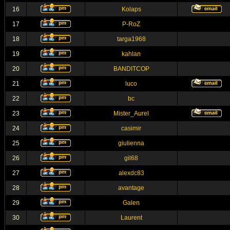
16
Kolaps
17
P-RoZ
18
targa1968
19
kahlan
20
BANDITCOP
21
luco
22
bc
23
Mister_Aurel
24
casimir
25
giulienna
26
gil68
27
alexdc83
28
avantage
29
Galen
30
Laurent