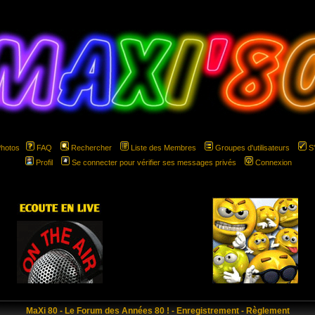
Photos
FAQ
Rechercher
Liste des Membres
Groupes d'utilisateurs
S
Profil
Se connecter pour vérifier ses messages privés
Connexion
hspace="5" hspace="5"
MaXi 80 - Le Forum des Années 80 ! - Enregistrement - Règlement