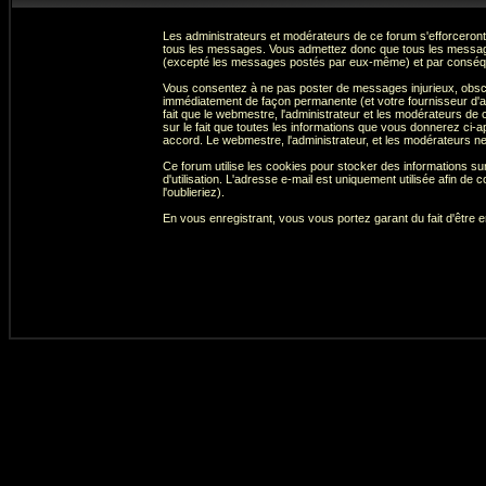
Les administrateurs et modérateurs de ce forum s'efforceront
tous les messages. Vous admettez donc que tous les message
(excepté les messages postés par eux-même) et par conséqu
Vous consentez à ne pas poster de messages injurieux, obscène
immédiatement de façon permanente (et votre fournisseur d'ac
fait que le webmestre, l'administrateur et les modérateurs de c
sur le fait que toutes les informations que vous donnerez c
accord. Le webmestre, l'administrateur, et les modérateurs n
Ce forum utilise les cookies pour stocker des informations su
d'utilisation. L'adresse e-mail est uniquement utilisée afin 
l'oublieriez).
En vous enregistrant, vous vous portez garant du fait d'être 