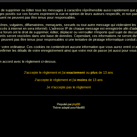
 de supprimer ou éditer tous les messages à caractère répréhensible aussi rapidement que pos
s postés sur ces forums expriment la vue et opinion de leurs auteurs respectifs, et non p
ent ne peuvent pas être tenus pour responsables.
s, vulgaires, diffamatoires, menaçants, sexuels ou tout autre message qui violeraient les lo
cès à internet en sera informé). L'adresse IP de chaque message est enregistrée afin d'aider
e forum ont le droit de supprimer, éditer, déplacer ou verrouiller n'importe quel sujet de discu
i-après seront stockées dans une base de données. Cependant, ces informations ne seront di
e peuvent pas être tenus pour responsables si une tentative de piratage informatique conduit
r votre ordinateur. Ces cookies ne contiendront aucune information que vous aurez entré ci-a
de confirmer les détails de votre enregistrement ainsi que votre mot de passe (et aussi pour
en accord avec le règlement ci-dessus.
J'accepte le règlement et j'ai
exactement
ou
plus
de 13 ans
J'accepte le règlement et j'ai
moins
de 13 ans
Je n'accepte pas le règlement
Propulsé par
phpBB
Thème adapté pour
Maxi'80