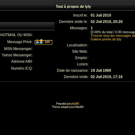
Tout à propos de lyly
Inscrit le:
01 Juil 2010
Dernière visite le:
02 Juil 2010, 20:20
Messages:
1
[0.00% du total / 0.00 message
E HOTMAIL OU MSN:
Trouver tous les messages de
Galerie privée de lyly
Message Privé:
Localisation:
MSN Messenger:
Site Web:
Yahoo Messenger:
Emploi:
Adresse AIM:
Loisirs:
Numéro ICQ:
Date de naissance:
19 Juil 1960
Dernière visite:
02 Juil 2010, 17:16
Propulsé par
phpBB
Thème adapté pour
Maxi'80