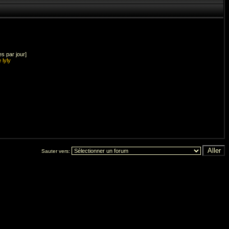
s par jour]
 lyly
Sauter vers: