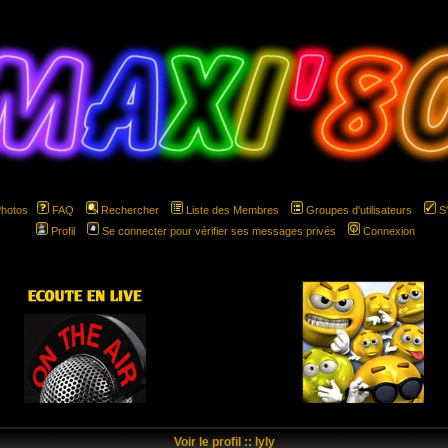
Photos
FAQ
Rechercher
Liste des Membres
Groupes d'utilisateurs
S
Profil
Se connecter pour vérifier ses messages privés
Connexion
hspace="5" hspace="5"
Voir le profil :: lyly