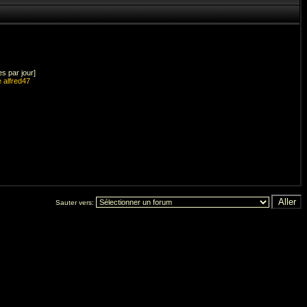
s par jour]
 alfred47
Sauter vers: