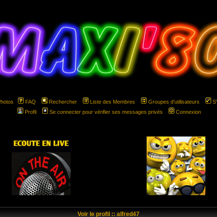
Photos
FAQ
Rechercher
Liste des Membres
Groupes d'utilisateurs
S
Profil
Se connecter pour vérifier ses messages privés
Connexion
hspace="5" hspace="5"
Voir le profil :: alfred47