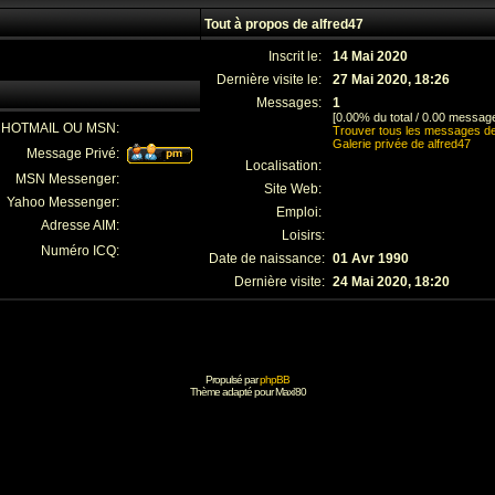
Tout à propos de alfred47
Inscrit le:
14 Mai 2020
Dernière visite le:
27 Mai 2020, 18:26
Messages:
1
[0.00% du total / 0.00 message
E HOTMAIL OU MSN:
Trouver tous les messages de
Galerie privée de alfred47
Message Privé:
Localisation:
MSN Messenger:
Site Web:
Yahoo Messenger:
Emploi:
Adresse AIM:
Loisirs:
Numéro ICQ:
Date de naissance:
01 Avr 1990
Dernière visite:
24 Mai 2020, 18:20
Propulsé par
phpBB
Thème adapté pour
Maxi'80