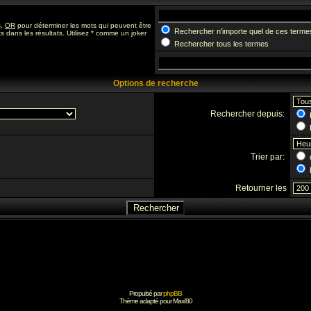
s,
OR
pour déterminer les mots qui peuvent être
Rechercher n'importe quel de ces terme
 dans les résultats. Utilisez * comme un joker
Rechercher tous les termes
Options de recherche
Rechercher depuis:
Trier par:
Retourner les
Propulsé par
phpBB
Thème adapté pour
Maxi'80