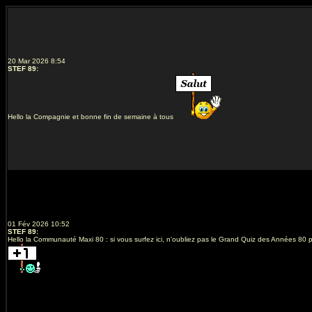
20 Mar 2026 8:54
STEF 89
:
Hello la Compagnie et bonne fin de semaine à tous
01 Fév 2026 10:52
STEF 89
:
Hello la Communauté Maxi 80 : si vous surfez ici, n'oubliez pas le Grand Quiz des Années 80 p