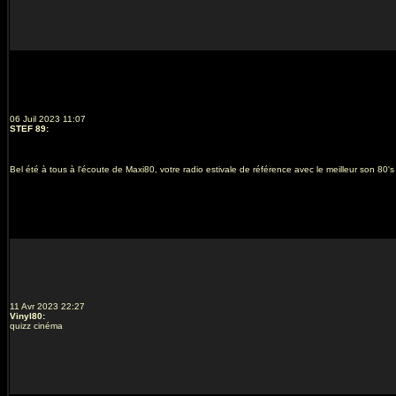
06 Juil 2023 11:07
STEF 89
:
Bel été à tous à l'écoute de Maxi80, votre radio estivale de référence avec le meilleur son 80's 
11 Avr 2023 22:27
Vinyl80
:
quizz cinéma