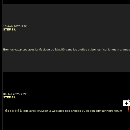
13 Aoû 2025 9:04
STEF 89
:
Bonnes vacances avec la Musique de Maxi80 dans les oreilles et bon surf sur le forum années
06 Juil 2025 9:22
STEF 89
:
Très bel été à tous avec MAXI'80 la webradio des années 80 et bon surf sur notre forum