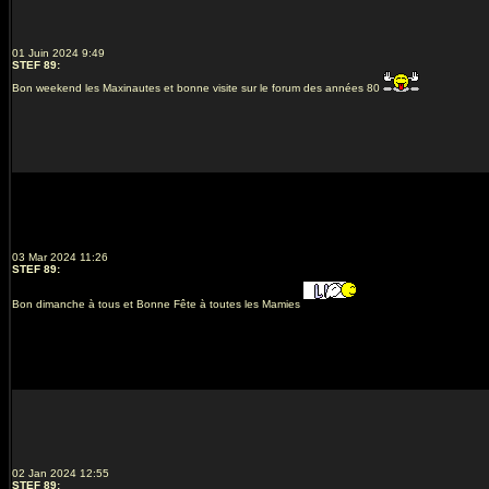
01 Juin 2024 9:49
STEF 89
:
Bon weekend les Maxinautes et bonne visite sur le forum des années 80
03 Mar 2024 11:26
STEF 89
:
Bon dimanche à tous et Bonne Fête à toutes les Mamies
02 Jan 2024 12:55
STEF 89
: