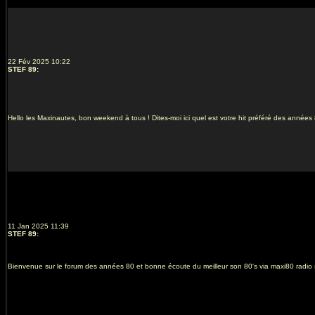
22 Fév 2025 10:22
STEF 89
:
Hello les Maxinautes, bon weekend à tous ! Dites-moi ici quel est votre hit préféré des année
11 Jan 2025 11:39
STEF 89
:
Bienvenue sur le forum des années 80 et bonne écoute du meilleur son 80's via maxi80 radio s