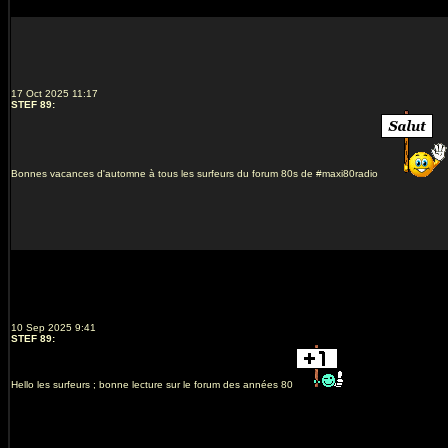
17 Oct 2025 11:17
STEF 89
:
Bonnes vacances d'automne à tous les surfeurs du forum 80s de #maxi80radio
10 Sep 2025 9:41
STEF 89
:
Hello les surfeurs ; bonne lecture sur le forum des années 80