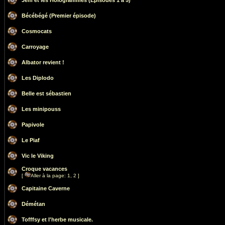
Jem et les Hologrammes (Episodes 1 à 5)
Bécébégé (Premier épisode)
Cosmocats
Carroyage
Albator revient !
Les Diplodo
Belle est sébastien
Les minipouss
Papivole
Le Piaf
Vic le Viking
Croque vacances
[
Aller à la page:
1
,
2
]
Capitaine Caverne
Démétan
Tofffsy et l'herbe musicale.