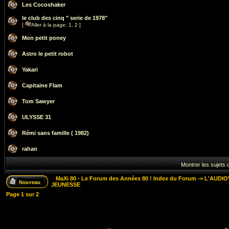
Les Cocoshaker
le club des cinq " serie de 1978"
[
Aller à la page:
1
,
2
]
Mon petit poney
Astro le petit robot
Yakari
Capitaine Flam
Tom Sawyer
ULYSSE 31
Rémi sans famille ( 1982)
rahan
Montrer les sujets 
MaXi 80 - Le Forum des Années 80 ! Index du Forum
->
L'AUDIO
JEUNESSE
Page
1
sur
2