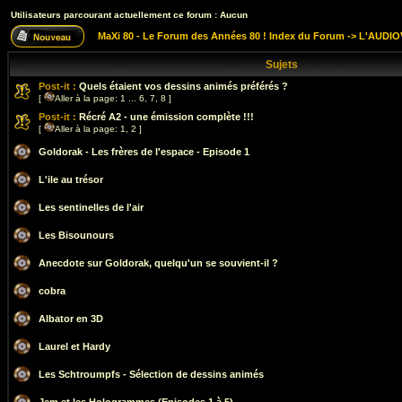
Utilisateurs parcourant actuellement ce forum : Aucun
MaXi 80 - Le Forum des Années 80 ! Index du Forum
->
L'AUDIO
Sujets
Post-it :
Quels étaient vos dessins animés préférés ?
[
Aller à la page:
1
...
6
,
7
,
8
]
Post-it :
Récré A2 - une émission complète !!!
[
Aller à la page:
1
,
2
]
Goldorak - Les frères de l'espace - Episode 1
L'ile au trésor
Les sentinelles de l'air
Les Bisounours
Anecdote sur Goldorak, quelqu'un se souvient-il ?
cobra
Albator en 3D
Laurel et Hardy
Les Schtroumpfs - Sélection de dessins animés