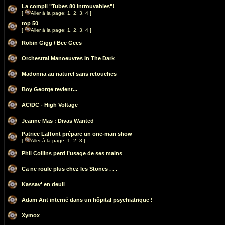
La compil "Tubes 80 introuvables"!
[
Aller à la page:
1
,
2
,
3
,
4
]
top 50
[
Aller à la page:
1
,
2
,
3
,
4
]
Robin Gigg / Bee Gees
Orchestral Manoeuvres In The Dark
Madonna au naturel sans retouches
Boy George revient...
AC/DC - High Voltage
Jeanne Mas : Divas Wanted
Patrice Laffont prépare un one-man show
[
Aller à la page:
1
,
2
,
3
]
Phil Collins perd l’usage de ses mains
Ca ne roule plus chez les Stones . . .
Kassav' en deuil
Adam Ant interné dans un hôpital psychiatrique !
Xymox