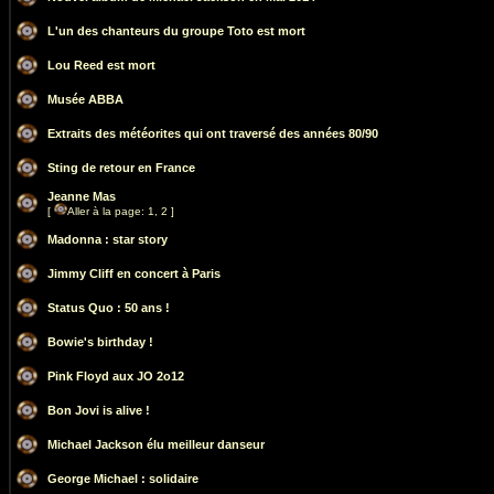
L'un des chanteurs du groupe Toto est mort
Lou Reed est mort
Musée ABBA
Extraits des météorites qui ont traversé des années 80/90
Sting de retour en France
Jeanne Mas
[
Aller à la page:
1
,
2
]
Madonna : star story
Jimmy Cliff en concert à Paris
Status Quo : 50 ans !
Bowie's birthday !
Pink Floyd aux JO 2o12
Bon Jovi is alive !
Michael Jackson élu meilleur danseur
George Michael : solidaire