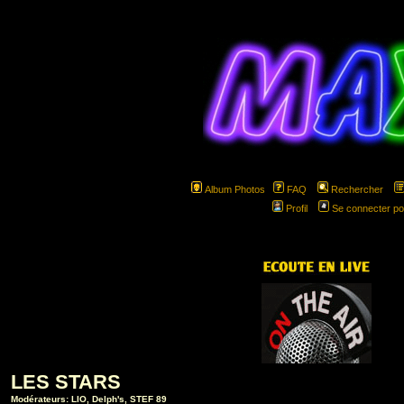
Album Photos
FAQ
Rechercher
Profil
Se connecter po
hspa
LES STARS
Modérateurs:
LIO
,
Delph's
,
STEF 89