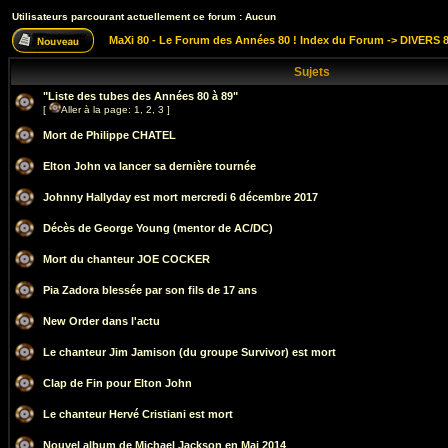
Utilisateurs parcourant actuellement ce forum : Aucun
MaXi 80 - Le Forum des Années 80 ! Index du Forum
->
DIVERS 8
Sujets
"Liste des tubes des Années 80 à 89"
[
Aller à la page:
1
,
2
,
3
]
Mort de Philippe CHATEL
Elton John va lancer sa dernière tournée
Johnny Hallyday est mort mercredi 6 décembre 2017
Décès de George Young (mentor de AC/DC)
Mort du chanteur JOE COCKER
Pia Zadora blessée par son fils de 17 ans
New Order dans l'actu
Le chanteur Jim Jamison (du groupe Survivor) est mort
Clap de Fin pour Elton John
Le chanteur Hervé Cristiani est mort
Nouvel album de Michael Jackson en Mai 2014