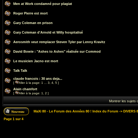
Men at Work condamné pour plagiat
Roger Pierre est mort
Gary Coleman en prison
Gary Coleman d'Arnold et Willy hospitalisé
Aerosmith veut remplacer Steven Tyler par Lenny Kravitz
David Bowie : "Ashes to Ashes" réalisée sur Commod
Le musicien Jacno est mort
Talk Talk
claude francois : 30 ans deja...
[
Aller à la page:
1
...
3
,
4
,
5
]
Alain chamfort
[
Aller à la page:
1
,
2
]
Montrer les sujets 
MaXi 80 - Le Forum des Années 80 ! Index du Forum
->
DIVERS 8
Page
1
sur
4