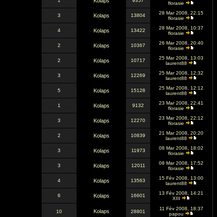
1
Kolaps
9357
florasie
28 Mar 2008, 22:15
3
Kolaps
13804
florasie
28 Mar 2008, 10:37
4
Kolaps
13422
florasie
26 Mar 2008, 20:40
2
Kolaps
10367
florasie
25 Mar 2008, 13:03
2
Kolaps
10717
laurent88
25 Mar 2008, 12:32
3
Kolaps
12269
laurent88
25 Mar 2008, 12:12
5
Kolaps
15128
laurent88
23 Mar 2008, 22:41
1
Kolaps
9132
florasie
23 Mar 2008, 22:12
3
Kolaps
12270
florasie
21 Mar 2008, 20:20
2
Kolaps
10839
laurent88
08 Mar 2008, 18:02
3
Kolaps
11973
florasie
08 Mar 2008, 17:52
3
Kolaps
12011
florasie
15 Fév 2008, 13:00
4
Kolaps
13563
laurent88
13 Fév 2008, 14:21
6
Kolaps
16601
XIII
11 Fév 2008, 18:37
Kolaps
10
28801
papou