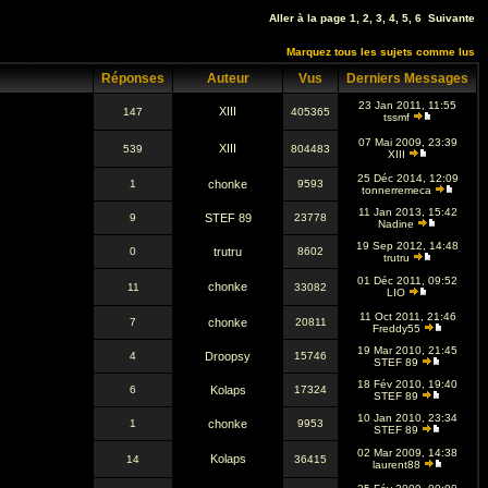
Aller à la page
1
,
2
,
3
,
4
,
5
,
6
Suivante
Marquez tous les sujets comme lus
Réponses
Auteur
Vus
Derniers Messages
23 Jan 2011, 11:55
XIII
147
405365
tssmf
07 Mai 2009, 23:39
XIII
539
804483
XIII
25 Déc 2014, 12:09
1
chonke
9593
tonnerremeca
11 Jan 2013, 15:42
9
STEF 89
23778
Nadine
19 Sep 2012, 14:48
0
trutru
8602
trutru
01 Déc 2011, 09:52
chonke
11
33082
LIO
11 Oct 2011, 21:46
7
chonke
20811
Freddy55
19 Mar 2010, 21:45
4
Droopsy
15746
STEF 89
18 Fév 2010, 19:40
6
Kolaps
17324
STEF 89
10 Jan 2010, 23:34
1
chonke
9953
STEF 89
02 Mar 2009, 14:38
Kolaps
14
36415
laurent88