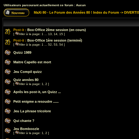
Utilisateurs parcourant actuellement ce forum : Aucun
MaXi 80 - Le Forum des Années 80 ! Index du Forum
->
DIVERTI
Post-it :
Box-Office 2ème session (en cours)
[
Aller à la page:
1
...
13
,
14
,
15
]
Post-it :
Box-Office 1ère session (terminé)
[
Aller à la page:
1
...
52
,
53
,
54
]
Quizz 1989
Maitre Capello est mort
Jeu Compil quizz
Quiz années 80
[
Aller à la page:
1
,
2
]
Après les post-it, un Quizz ...
Petit enigme a resoudre ......
Jeu La phrase tricolore
Qui chante ?
Jeu Bomboozle
[
Aller à la page:
1
,
2
]