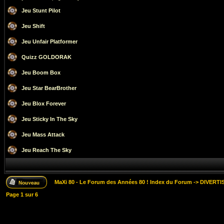
Jeu Stunt Pilot
Jeu Shift
Jeu Unfair Platformer
Quizz GOLDORAK
Jeu Boom Box
Jeu Star BearBrother
Jeu Blox Forever
Jeu Sticky In The Sky
Jeu Mass Attack
Jeu Reach The Sky
MaXi 80 - Le Forum des Années 80 ! Index du Forum
->
DIVERTI
Page
1
sur
6