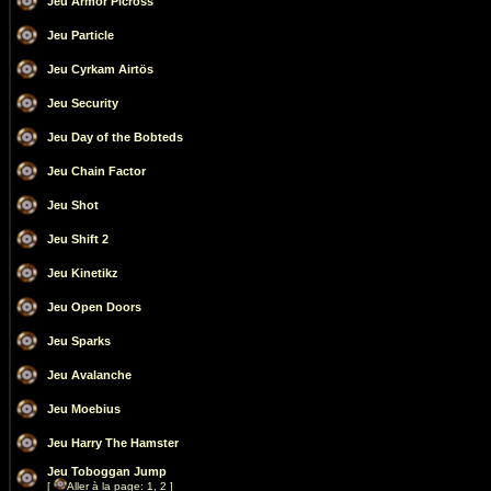
Jeu Armor Picross
Jeu Particle
Jeu Cyrkam Airtös
Jeu Security
Jeu Day of the Bobteds
Jeu Chain Factor
Jeu Shot
Jeu Shift 2
Jeu Kinetikz
Jeu Open Doors
Jeu Sparks
Jeu Avalanche
Jeu Moebius
Jeu Harry The Hamster
Jeu Toboggan Jump
[
Aller à la page:
1
,
2
]