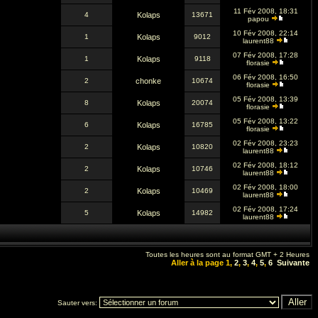
11 Fév 2008, 18:31
4
Kolaps
13671
papou
10 Fév 2008, 22:14
1
Kolaps
9012
laurent88
07 Fév 2008, 17:28
1
Kolaps
9118
florasie
06 Fév 2008, 16:50
2
chonke
10674
florasie
05 Fév 2008, 13:39
8
Kolaps
20074
florasie
05 Fév 2008, 13:22
6
Kolaps
16785
florasie
02 Fév 2008, 23:23
2
Kolaps
10820
laurent88
02 Fév 2008, 18:12
2
Kolaps
10746
laurent88
02 Fév 2008, 18:00
2
Kolaps
10469
laurent88
02 Fév 2008, 17:24
5
Kolaps
14982
laurent88
Toutes les heures sont au format GMT + 2 Heures
Aller à la page
1
,
2
,
3
,
4
,
5
,
6
Suivante
Sauter vers: