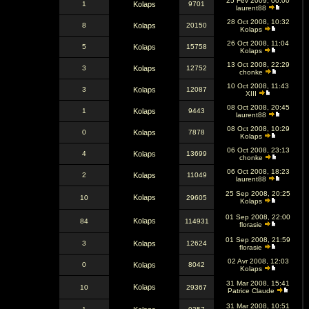
25 Fév 2009, 00:00
1
Kolaps
9701
laurent88
28 Oct 2008, 10:32
8
Kolaps
20150
Kolaps
26 Oct 2008, 11:04
5
Kolaps
15758
Kolaps
13 Oct 2008, 22:29
3
Kolaps
12752
chonke
10 Oct 2008, 11:43
3
Kolaps
12087
XIII
08 Oct 2008, 20:45
1
Kolaps
9443
laurent88
08 Oct 2008, 10:29
0
Kolaps
7878
Kolaps
06 Oct 2008, 23:13
4
Kolaps
13699
chonke
06 Oct 2008, 18:23
2
Kolaps
11049
laurent88
25 Sep 2008, 20:25
Kolaps
10
29605
Kolaps
01 Sep 2008, 22:00
Kolaps
84
114931
florasie
01 Sep 2008, 21:59
3
Kolaps
12624
florasie
02 Avr 2008, 12:03
0
Kolaps
8042
Kolaps
31 Mar 2008, 15:41
Kolaps
10
29367
Patrice Claude
31 Mar 2008, 10:51