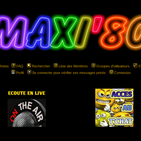
Photos
FAQ
Rechercher
Liste des Membres
Groupes d'utilisateurs
S
Profil
Se connecter pour vérifier ses messages privés
Connexion
hspace="5" hspace="5"