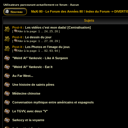
Utilisateurs parcourant actuellement ce forum : Aucun
MaXi 80 - Le Forum des Années 80 ! Index du Forum
->
DIVERTI
Sujets
Post-it :
Les vidéos c'est mon dada! [Centralisation]
[
Aller à la page:
1
...
24
,
25
,
26
]
Post-it :
Le dessin du jour
[
Aller à la page:
1
...
27
,
28
,
29
]
Post-it :
Les Photos et l'image du jour.
[
Aller à la page:
1
...
92
,
93
,
94
]
"Weird Al" Yankovic - Like A Surgeon
"Weird Al" Yankovic - Eat It
Au Far West...
Une histoire de saints pères
Médecine chinoise
Conversation mythique entre américains et espagnols
Le TGVV, avec deux "V"
Sarkozy et la voyante