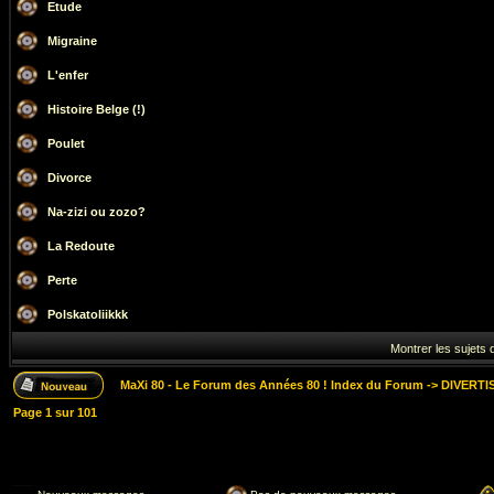
Etude
Migraine
L'enfer
Histoire Belge (!)
Poulet
Divorce
Na-zizi ou zozo?
La Redoute
Perte
Polskatoliikkk
Montrer les sujets 
MaXi 80 - Le Forum des Années 80 ! Index du Forum
->
DIVERTI
Page
1
sur
101