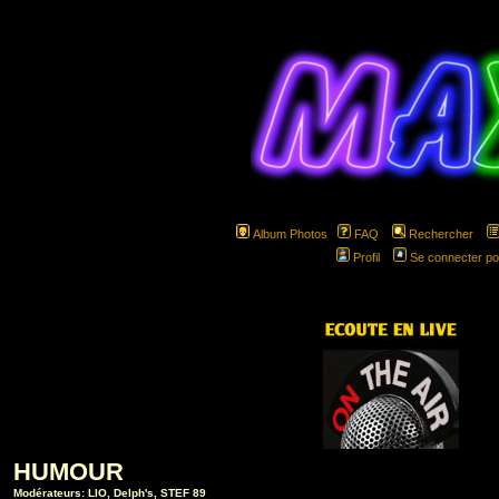
Album Photos
FAQ
Rechercher
Profil
Se connecter po
hspa
HUMOUR
Modérateurs:
LIO
,
Delph's
,
STEF 89