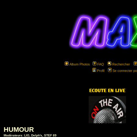
Album Photos
FAQ
Rechercher
Profil
Se connecter po
hspa
HUMOUR
Modérateurs:
LIO
,
Delph's
,
STEF 89