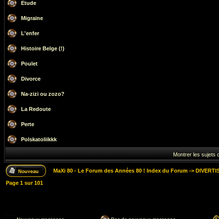
Etude
Migraine
L'enfer
Histoire Belge (!)
Poulet
Divorce
Na-zizi ou zozo?
La Redoute
Perte
Polskatoliikkk
Montrer les sujets 
MaXi 80 - Le Forum des Années 80 ! Index du Forum
->
DIVERTI
Page
1
sur
101