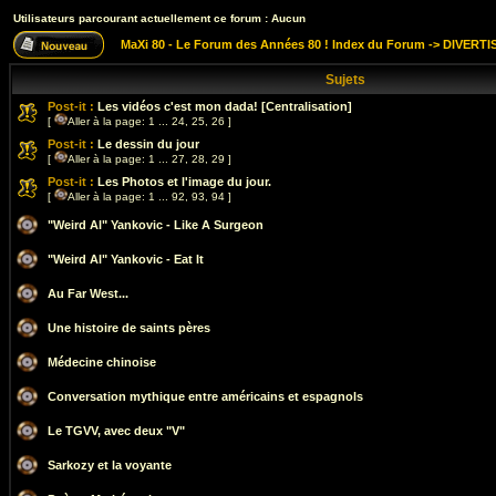
Utilisateurs parcourant actuellement ce forum : Aucun
MaXi 80 - Le Forum des Années 80 ! Index du Forum
->
DIVERTI
Sujets
Post-it :
Les vidéos c'est mon dada! [Centralisation]
[
Aller à la page:
1
...
24
,
25
,
26
]
Post-it :
Le dessin du jour
[
Aller à la page:
1
...
27
,
28
,
29
]
Post-it :
Les Photos et l'image du jour.
[
Aller à la page:
1
...
92
,
93
,
94
]
"Weird Al" Yankovic - Like A Surgeon
"Weird Al" Yankovic - Eat It
Au Far West...
Une histoire de saints pères
Médecine chinoise
Conversation mythique entre américains et espagnols
Le TGVV, avec deux "V"
Sarkozy et la voyante