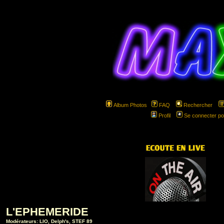
Album Photos
FAQ
Rechercher
Profil
Se connecter po
hspa
L'EPHEMERIDE
Modérateurs:
LIO
,
Delph's
,
STEF 89