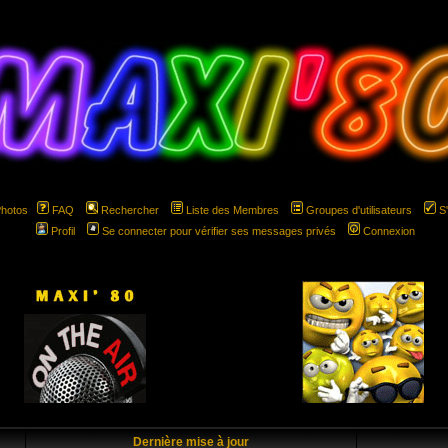
Photos
FAQ
Rechercher
Liste des Membres
Groupes d'utilisateurs
S
Profil
Se connecter pour vérifier ses messages privés
Connexion
hspace="5" hspace="5"
Dernière mise à jour