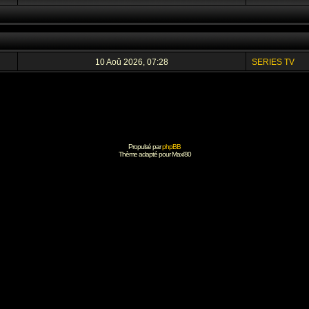
10 Aoû 2026, 07:28
SERIES TV
Propulsé par
phpBB
Thème adapté pour
Maxi'80