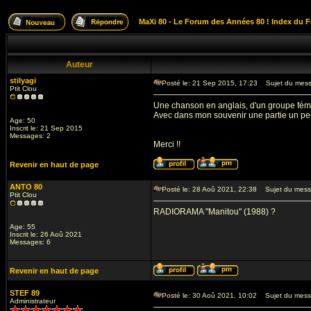
MaXi 80 - Le Forum des Années 80 ! Index du 
Auteur
stilyagi
Posté le: 21 Sep 2015, 17:23
Sujet du messa
Ptit Clou
Une chanson en anglais, d'un groupe fémini
Avec dans mon souvenir une partie un peu
Age: 50
Inscrit le: 21 Sep 2015
Messages: 2
Merci !!
Revenir en haut de page
ANTO 80
Posté le: 28 Aoû 2021, 22:38
Sujet du mess
Ptit Clou
RADIORAMA "Manitou" (1988) ?
Age: 55
Inscrit le: 26 Aoû 2021
Messages: 6
Revenir en haut de page
STEF 89
Posté le: 30 Aoû 2021, 10:02
Sujet du mess
Administrateur